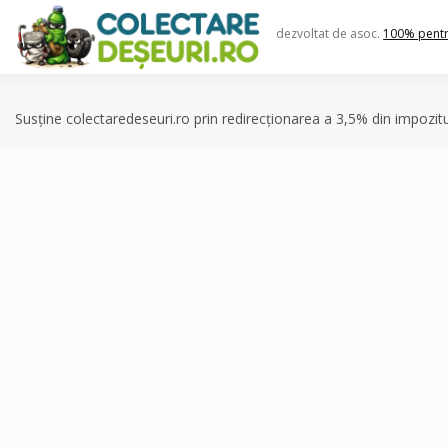
Skip
to
dezvoltat de asoc.
100% pent
content
Susține colectaredeseuri.ro prin redirecționarea a 3,5% din impozit