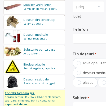
Mobilier vechi, lemn
Lemn din demolări, paleți...
Județ
Deșeuri din construcții
Cărămizi, tiglă...
Telefon
Deșeuri medicale
Seringi, recipente ...
Substanțe periculoase
Tip deșeuri
Acizi, solvenți ...
*
anvelope uza
Biodegradabile
Resturi vegetale, organice..
deșeuri medic
Deșeuri reziduale
plastic
Scutece, mucuri de țigară..
Contabilitate fără griji
Subiect
Servicii pentru SRL, PFA și ONG: contabilitate,
*
salarizare, e-Factura, SAF-T și consultanță.
supercontabil.ro