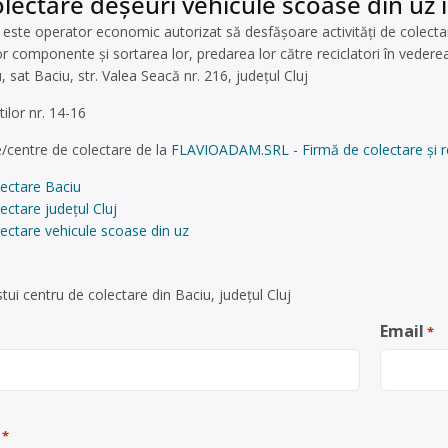
lectare deșeuri vehicule scoase din uz î
e operator economic autorizat să desfăşoare activităţi de colectare
componente și sortarea lor, predarea lor către reciclatori în vederea c
 sat Baciu, str. Valea Seacă nr. 216, județul Cluj
lor nr. 14-16
/centre de colectare de la
FLAVIOADAM.SRL - Firmă de colectare și rec
lectare Baciu
ectare județul Cluj
ectare vehicule scoase din uz
ui centru de colectare din Baciu, județul Cluj
Email
*
*