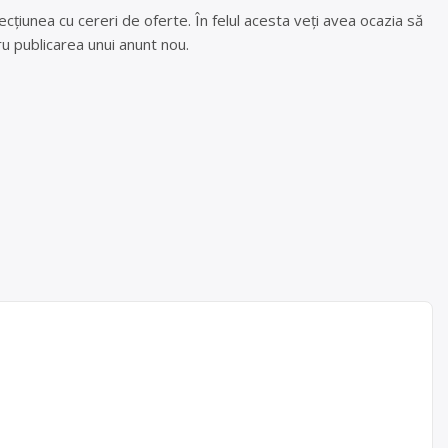
cțiunea cu cereri de oferte. În felul acesta veți avea ocazia să
u publicarea unui anunt nou.
elor
lea
ea Cluj