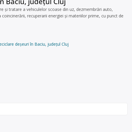
n Baciu, județul Cluj
 şi tratare a vehiculelor scoase din uz, dezmembrări auto,
oincinerării, recuperarii energiei și materiilor prime, cu punct de
iclare deșeuri în Baciu, județul Cluj