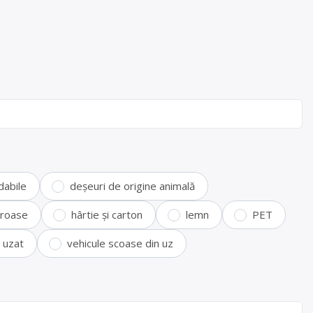
dabile
deșeuri de origine animală
feroase
hârtie și carton
lemn
PET
i uzat
vehicule scoase din uz