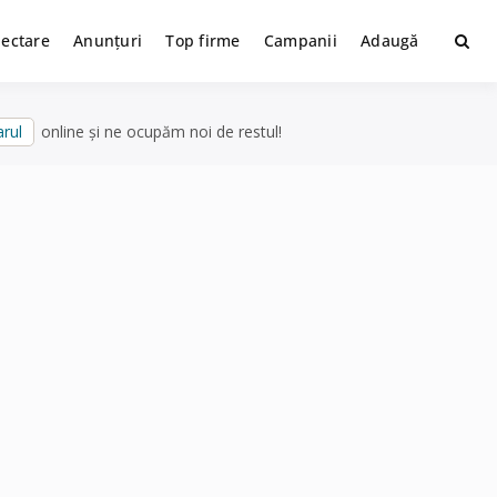
lectare
Anunțuri
Top firme
Campanii
Adaugă
rul
online și ne ocupăm noi de restul!