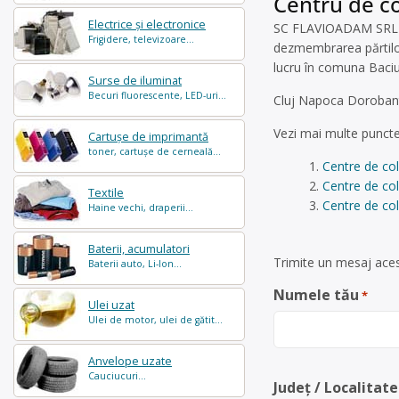
Centru de co
Electrice și electronice
SC FLAVIOADAM SRL est
Frigidere, televizoare...
dezmembrarea părtilor 
lucru în comuna Baciu,
Surse de iluminat
Becuri fluorescente, LED-uri...
Cluj Napoca Dorobanti
Vezi mai multe puncte
Cartușe de imprimantă
toner, cartușe de cerneală...
Centre de co
Centre de col
Textile
Centre de col
Haine vechi, draperii...
Baterii, acumulatori
Trimite un mesaj acest
Baterii auto, Li-Ion...
Numele tău
*
Ulei uzat
Ulei de motor, ulei de gătit...
Anvelope uzate
Cauciucuri...
Județ / Localitate