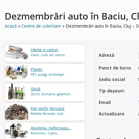
Dezmembrări auto în Baciu, C
Acasă
Centre de colectare
Dezmembrări auto în Baciu, Cluj 
Hârtie și carton
Adresă
Ziare, cutii de carton...
Punct de lucru
Plastic
PET, pungi, ambalaje...
Sediu social
Sticlă
Tip deșeuri:
Sticle, borcane, geamuri...
Email
Fier vechi, feroase
Actualizare
Metale feroase, otel...
Aluminiu, neferoase...
Aluminiu, cupru...