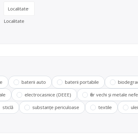
Localitate
te
baterii auto
baterii portabile
biodegra
ale
electrocasnice (DEEE)
fier vechi și metale ne
sticlă
substanțe periculoase
textile
ule