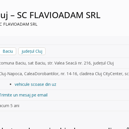
luj – SC FLAVIOADAM SRL
– SC FLAVIOADAM SRL
Baciu
județul Cluj
comuna Baciu, sat Baciu, str. Valea Seacă nr. 216, județul Cluj
Cluj-Napoca, CaleaDorobantilor, nr. 14-16, cladirea Cluj CityCenter, s
vehicule scoase din uz
Trimite un mesaj pe email
acum 5 ani