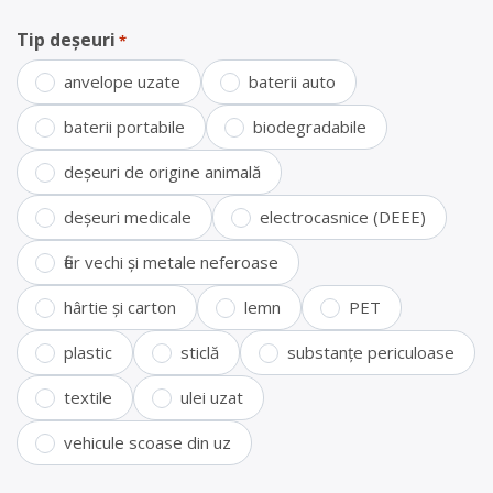
Tip deșeuri
*
anvelope uzate
baterii auto
baterii portabile
biodegradabile
deșeuri de origine animală
deșeuri medicale
electrocasnice (DEEE)
fier vechi și metale neferoase
hârtie și carton
lemn
PET
plastic
sticlă
substanțe periculoase
textile
ulei uzat
vehicule scoase din uz