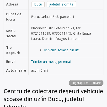
Adresă
Bucu
județul Ialomița
Punct de
Bucu, tarlaua 345, parcela 1
lucru
Platonesti, str. Fetești nr. 21, tel:
Sediu
0721511519, 0730611745, Ghita Enuta
social
Laura, Dumitru Dragos Laurentiu
Tip
vehicule scoase din uz
deșeuri:
Email
Trimite un mesaj pe email
Actualizare
acum 5 ani
Sugerați o modificare
Centru de colectare deșeuri vehicule
scoase din uz în Bucu, județul
Ialomița