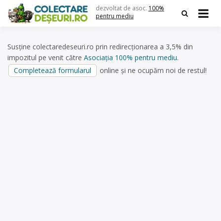
Skip
dezvoltat de asoc.
100%
to
pentru mediu
content
Susține colectaredeseuri.ro prin redirecționarea a 3,5% din
impozitul pe venit către
Asociația 100% pentru mediu
.
Completează formularul
online și ne ocupăm noi de restul!