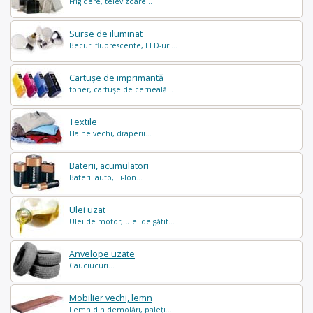
Frigidere, televizoare...
Surse de iluminat
Becuri fluorescente, LED-uri...
Cartușe de imprimantă
toner, cartușe de cerneală...
Textile
Haine vechi, draperii...
Baterii, acumulatori
Baterii auto, Li-Ion...
Ulei uzat
Ulei de motor, ulei de gătit...
Anvelope uzate
Cauciucuri...
Mobilier vechi, lemn
Lemn din demolări, paleți...