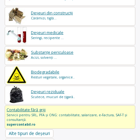
Deșeuri din construcții
Cărămizi, tiglă...
Deșeuri medicale
Seringi, recipente ...
Substanțe periculoase
Acizi, solvenți ...
Biodegradabile
Resturi vegetale, organice..
Deșeuri reziduale
Scutece, mucuri de țigară..
Contabilitate fără griji
Servicii pentru SRL, PFA și ONG: contabilitate, salarizare, e-Factura, SAF-T și
consultanță.
supercontabil.ro
Alte tipuri de deșeuri