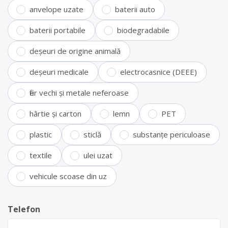
anvelope uzate
baterii auto
baterii portabile
biodegradabile
deșeuri de origine animală
deșeuri medicale
electrocasnice (DEEE)
fier vechi și metale neferoase
hârtie și carton
lemn
PET
plastic
sticlă
substanțe periculoase
textile
ulei uzat
vehicule scoase din uz
Telefon