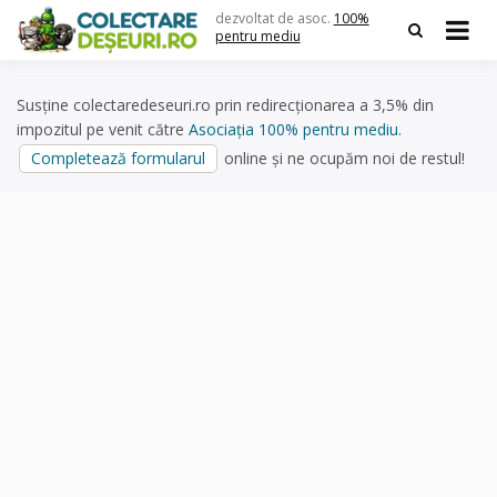
Skip
dezvoltat de asoc.
100%
to
pentru mediu
content
Susține colectaredeseuri.ro prin redirecționarea a 3,5% din
impozitul pe venit către
Asociația 100% pentru mediu
.
Completează formularul
online și ne ocupăm noi de restul!