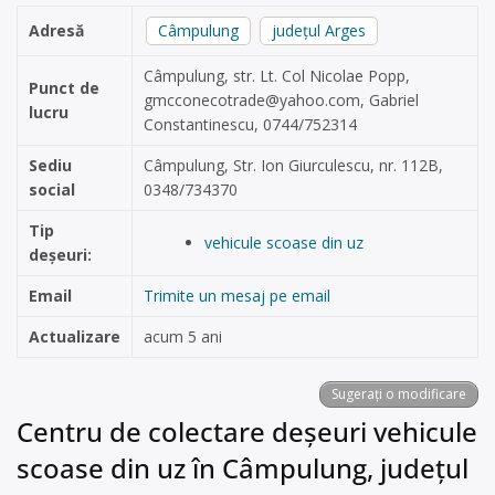
Adresă
Câmpulung
județul Arges
Câmpulung, str. Lt. Col Nicolae Popp,
Punct de
gmcconecotrade@yahoo.com
, Gabriel
lucru
Constantinescu, 0744/752314
Sediu
Câmpulung, Str. Ion Giurculescu, nr. 112B,
social
0348/734370
Tip
vehicule scoase din uz
deșeuri:
Email
Trimite un mesaj pe email
Actualizare
acum 5 ani
Sugerați o modificare
Centru de colectare deșeuri vehicule
scoase din uz în Câmpulung, județul