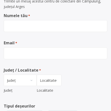
Trimite un mesaj acestui centru de colectare din Câmpulung,
județul Arges
Numele tău
*
Email
*
Județ / Localitate
*
Județ
Localitate
Tipul deșeurilor