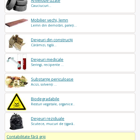
Anvelope uzate
Cauciucuri...
Mobilier vechi, lemn
Lemn din demolări, paleți...
Deșeuri din construcții
Cărămizi, tiglă...
Deșeuri medicale
Seringi, recipente ...
Substanțe periculoase
Acizi, solvenți ...
Biodegradabile
Resturi vegetale, organice..
Deșeuri reziduale
Scutece, mucuri de țigară..
Contabilitate fără griji