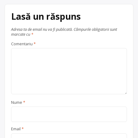
Trimite un mesaj
Centru de colectare
vehicule
Lasă un răspuns
scoase din uz
, în
județul Caraș-Severin
Adresa ta de email nu va fi publicată.
Câmpurile obligatorii sunt
Oravița
marcate cu
*
Comentariu
*
Nume
*
Email
*