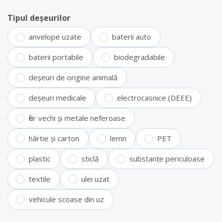
Tipul deșeurilor
anvelope uzate
baterii auto
baterii portabile
biodegradabile
deșeuri de origine animală
deșeuri medicale
electrocasnice (DEEE)
fier vechi și metale neferoase
hârtie și carton
lemn
PET
plastic
sticlă
substanțe periculoase
textile
ulei uzat
vehicule scoase din uz