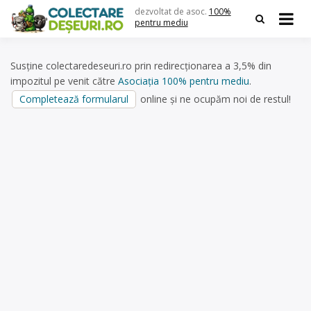
Skip
dezvoltat de asoc.
100%
to
pentru mediu
content
Susține colectaredeseuri.ro prin redirecționarea a 3,5% din
impozitul pe venit către
Asociația 100% pentru mediu
.
Completează formularul
online și ne ocupăm noi de restul!