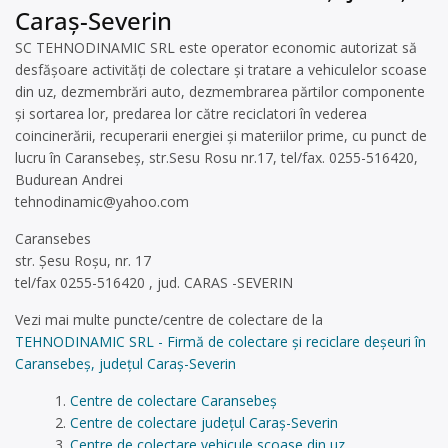
Caraș-Severin
SC TEHNODINAMIC SRL este operator economic autorizat să
desfăşoare activităţi de colectare şi tratare a vehiculelor scoase
din uz, dezmembrări auto, dezmembrarea părtilor componente
și sortarea lor, predarea lor către reciclatori în vederea
coincinerării, recuperarii energiei și materiilor prime, cu punct de
lucru în Caransebeș, str.Sesu Rosu nr.17, tel/fax. 0255-516420,
Budurean Andrei
tehnodinamic@yahoo.com
Caransebes
str. Șesu Roșu, nr. 17
tel/fax 0255-516420 , jud. CARAS -SEVERIN
Vezi mai multe puncte/centre de colectare de la
TEHNODINAMIC SRL - Firmă de colectare și reciclare deșeuri în
Caransebeș, județul Caraș-Severin
Centre de colectare Caransebeș
Centre de colectare județul Caraș-Severin
Centre de colectare vehicule scoase din uz