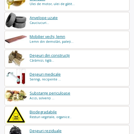
Ulei de motor, ulei de gătit...
Anvelope uzate
Cauciucuri...
Mobilier vechi, lemn
Lemn din demolări, paleți...
Deșeuri din construcții
Cărămizi, tiglă...
Deșeuri medicale
Seringi, recipente ...
Substanțe periculoase
Acizi, solvenți ...
Biodegradabile
Resturi vegetale, organice..
Deșeuri reziduale