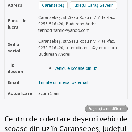
Adresă
Caransebeș
județul Caraș-Severin
Caransebeș, str.Sesu Rosu nr.17, tel/fax.
Punct de
0255-516420, Budurean Andrei
lucru
tehnodinamic@yahoo.com
Caransebeș, str.Sesu Rosu nr.17, tel/fax.
Sediu
0255-516420,
tehnodinamic@yahoo.com
social
Budurean Andrei
Tip
vehicule scoase din uz
deșeuri:
Email
Trimite un mesaj pe email
Actualizare
acum 5 ani
Sugerați o modificare
Centru de colectare deșeuri vehicule
scoase din uz în Caransebeș, județul