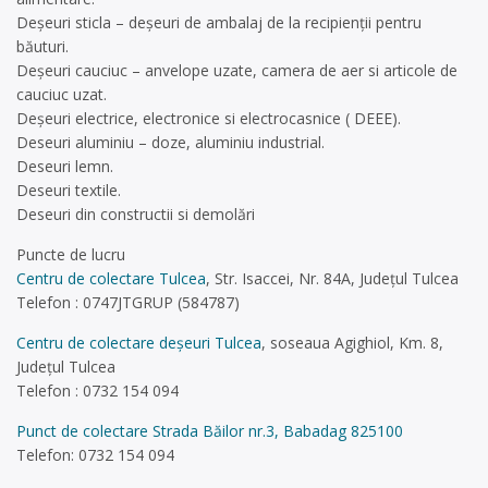
Deşeuri sticla – deşeuri de ambalaj de la recipienţii pentru
băuturi.
Deşeuri cauciuc – anvelope uzate, camera de aer si articole de
cauciuc uzat.
Deşeuri electrice, electronice si electrocasnice ( DEEE).
Deseuri aluminiu – doze, aluminiu industrial.
Deseuri lemn.
Deseuri textile.
Deseuri din constructii si demolări
Puncte de lucru
Centru de colectare Tulcea
, Str. Isaccei, Nr. 84A, Judeţul Tulcea
Telefon : 0747JTGRUP (584787)
Centru de colectare deșeuri Tulcea
, soseaua Agighiol, Km. 8,
Judeţul Tulcea
Telefon : 0732 154 094
Punct de colectare Strada Băilor nr.3, Babadag 825100
Telefon: 0732 154 094