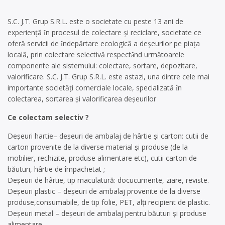
S.C. J.T. Grup S.R.L. este o societate cu peste 13 ani de
experienţă ȋn procesul de colectare şi reciclare, societate ce
oferă servicii de ȋndepărtare ecologică a deşeurilor pe piaţa
locală, prin colectare selectivă respectȃnd următoarele
componente ale sistemului: colectare, sortare, depozitare,
valorificare. S.C. J.T. Grup S.R.L. este astazi, una dintre cele mai
importante societăţi comerciale locale, specializată ȋn
colectarea, sortarea şi valorificarea deşeurilor
Ce colectam selectiv ?
Deşeuri hartie– deşeuri de ambalaj de hârtie şi carton: cutii de
carton provenite de la diverse material şi produse (de la
mobilier, rechizite, produse alimentare etc), cutii carton de
băuturi, hârtie de împachetat ;
Deşeuri de hârtie, tip maculatură: docucumente, ziare, reviste.
Deşeuri plastic – deşeuri de ambalaj provenite de la diverse
produse,consumabile, de tip folie, PET, alţi recipient de plastic.
Deşeuri metal – deşeuri de ambalaj pentru băuturi şi produse
alimentare.