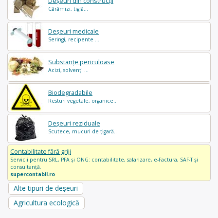
Deșeuri din construcții
Cărămizi, tiglă...
Deșeuri medicale
Seringi, recipente ...
Substanțe periculoase
Acizi, solvenți ...
Biodegradabile
Resturi vegetale, organice..
Deșeuri reziduale
Scutece, mucuri de țigară..
Contabilitate fără griji
Servicii pentru SRL, PFA și ONG: contabilitate, salarizare, e-Factura, SAF-T și
consultanță.
supercontabil.ro
Alte tipuri de deșeuri
Agricultura ecologică