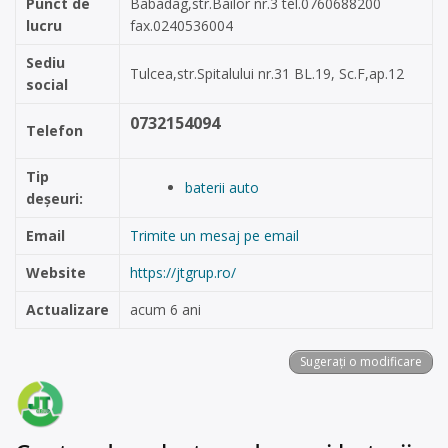
Punct de
Babadag,str.Bailor nr.3 tel.0760688200
lucru
fax.0240536004
Sediu
Tulcea,str.Spitalului nr.31 BL.19, Sc.F,ap.12
social
0732154094
Telefon
Tip
baterii auto
deșeuri:
Email
Trimite un mesaj pe email
Website
https://jtgrup.ro/
Actualizare
acum 6 ani
Sugerați o modificare