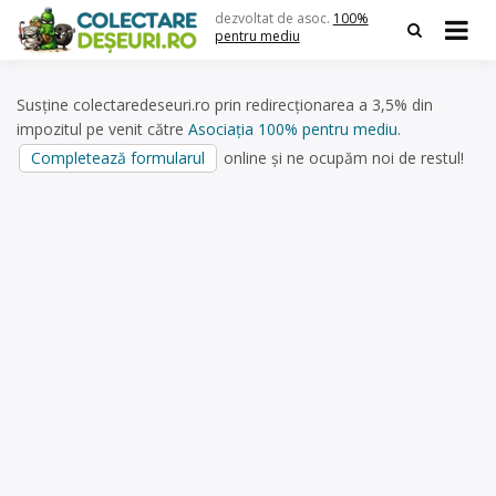
Skip
dezvoltat de asoc.
100%
to
pentru mediu
content
Susține colectaredeseuri.ro prin redirecționarea a 3,5% din
impozitul pe venit către
Asociația 100% pentru mediu
.
Completează formularul
online și ne ocupăm noi de restul!