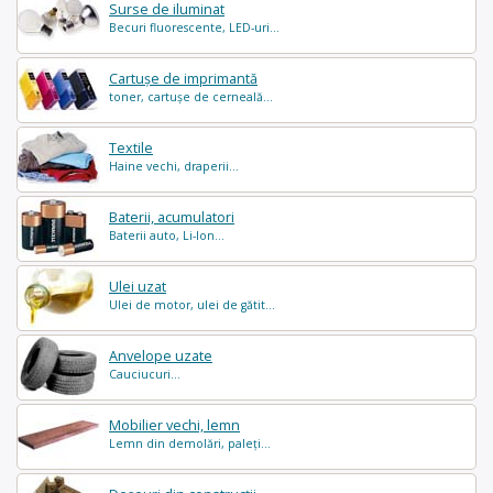
Surse de iluminat
Becuri fluorescente, LED-uri...
Cartușe de imprimantă
toner, cartușe de cerneală...
Textile
Haine vechi, draperii...
Baterii, acumulatori
Baterii auto, Li-Ion...
Ulei uzat
Ulei de motor, ulei de gătit...
Anvelope uzate
Cauciucuri...
Mobilier vechi, lemn
Lemn din demolări, paleți...