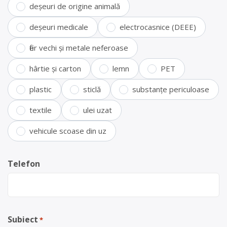
deșeuri de origine animală
deșeuri medicale
electrocasnice (DEEE)
fier vechi și metale neferoase
hârtie și carton
lemn
PET
plastic
sticlă
substanțe periculoase
textile
ulei uzat
vehicule scoase din uz
Telefon
Subiect
*