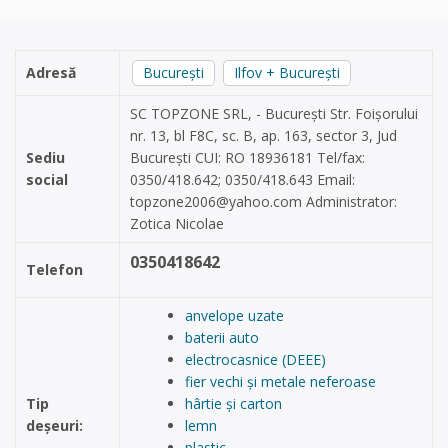
Adresă
București
Ilfov + București
SC TOPZONE SRL, - București Str. Foișorului
nr. 13, bl F8C, sc. B, ap. 163, sector 3, Jud
Sediu
București CUI: RO 18936181 Tel/fax:
social
0350/418.642; 0350/418.643 Email:
topzone2006@yahoo.com
Administrator:
Zotica Nicolae
0350418642
Telefon
anvelope uzate
baterii auto
electrocasnice (DEEE)
fier vechi și metale neferoase
Tip
hârtie și carton
deșeuri:
lemn
plastic