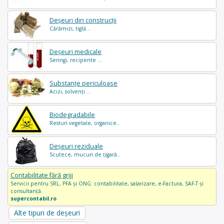
Deșeuri din construcții
Cărămizi, tiglă...
Deșeuri medicale
Seringi, recipente ...
Substanțe periculoase
Acizi, solvenți ...
Biodegradabile
Resturi vegetale, organice..
Deșeuri reziduale
Scutece, mucuri de țigară..
Contabilitate fără griji
Servicii pentru SRL, PFA și ONG: contabilitate, salarizare, e-Factura, SAF-T și
consultanță.
supercontabil.ro
Alte tipuri de deșeuri