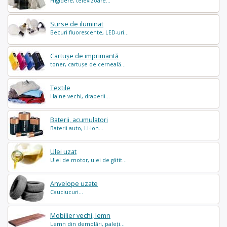
Frigidere, televizoare...
Surse de iluminat
Becuri fluorescente, LED-uri...
Cartușe de imprimantă
toner, cartușe de cerneală...
Textile
Haine vechi, draperii...
Baterii, acumulatori
Baterii auto, Li-Ion...
Ulei uzat
Ulei de motor, ulei de gătit...
Anvelope uzate
Cauciucuri...
Mobilier vechi, lemn
Lemn din demolări, paleți...