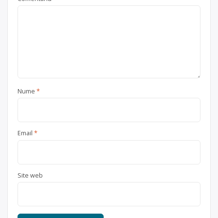
Ilfov + București
Nume
*
Email
*
Site web