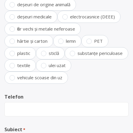
deșeuri de origine animală
deșeuri medicale
electrocasnice (DEEE)
fier vechi și metale neferoase
hârtie și carton
lemn
PET
plastic
sticlă
substanțe periculoase
textile
ulei uzat
vehicule scoase din uz
Telefon
Subiect
*