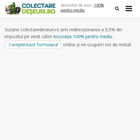
Skip
dezvoltat de asoc.
100%
to
pentru mediu
content
Susține colectaredeseuri.ro prin redirecționarea a 3,5% din
impozitul pe venit către
Asociația 100% pentru mediu
.
Completează formularul
online și ne ocupăm noi de restul!