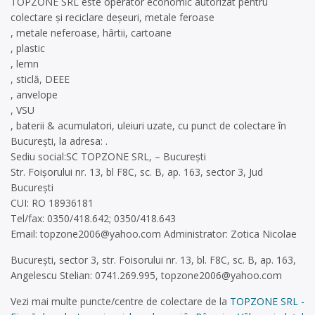
TOPZONE SRL este operator economic autorizat pentru
colectare și reciclare deșeuri, metale feroase
, metale neferoase, hârtii, cartoane
, plastic
, lemn
, sticlă, DEEE
, anvelope
, VSU
, baterii & acumulatori, uleiuri uzate, cu punct de colectare în
București, la adresa: .
Sediu social:SC TOPZONE SRL, – București
Str. Foișorului nr. 13, bl F8C, sc. B, ap. 163, sector 3, Jud
București
CUI: RO 18936181
Tel/fax: 0350/418.642; 0350/418.643
Email:
topzone2006@yahoo.com
Administrator: Zotica Nicolae
București, sector 3, str. Foisorului nr. 13, bl. F8C, sc. B, ap. 163,
Angelescu Stelian: 0741.269.995,
topzone2006@yahoo.com
Vezi mai multe puncte/centre de colectare de la
TOPZONE SRL -