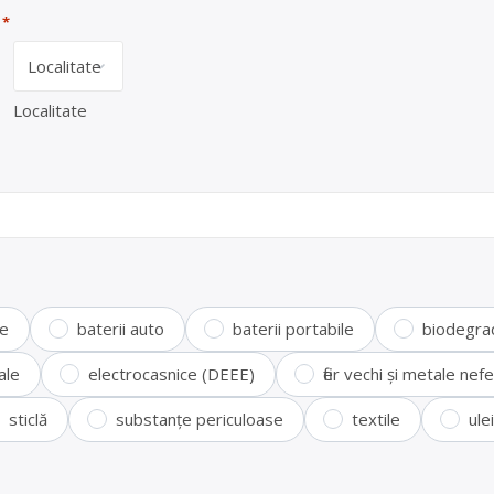
*
Localitate
te
baterii auto
baterii portabile
biodegra
ale
electrocasnice (DEEE)
fier vechi și metale ne
sticlă
substanțe periculoase
textile
ule