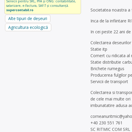
Servicii pentru SRL, PFA și ONG: contabilitate,
salarizare, e-Factura, SAF-T și consultanță.
Societatea noastra a f
supercontabil.ro
Alte tipuri de deșeuri
Inca de la infiintare
Agricultura ecologică
In cei peste 22 ani d
Colectarea deseurilor 
Statie itp
Comert cu ridicata al
Statie distributie carb
Brichete rumegus
Producerea fulgilor p
Servicii de transport
Colectarea si transpor
de cele mai multe ori 
imbunatatire adusa a
corneanuritmic@yah
+40 230 551 761
SC RITMIC COM SRL