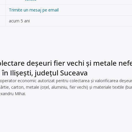
Trimite un mesaj pe email
acum 5 ani
lectare deșeuri fier vechi și metale nefer
e în Ilişeşti, județul Suceava
erator economic autorizat pentru colectarea și valorificarea deșeuril
tie, carton, metale (oțel, aluminiu, fier vechi) și materiale textile (bu
exandru Mihai.