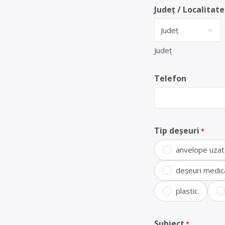
Județ / Localitate
Județ
Telefon
Tip deșeuri
*
anvelope uza
deșeuri medic
plastic
Subiect
*