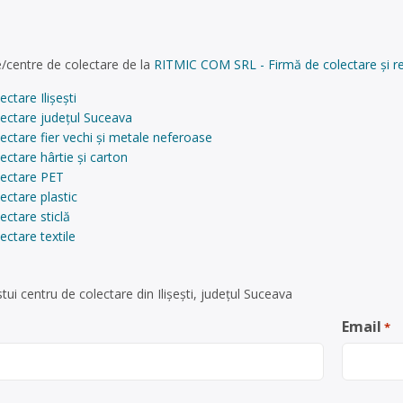
/centre de colectare de la
RITMIC COM SRL - Firmă de colectare și reci
ctare Ilişeşti
lectare județul Suceava
ectare fier vechi și metale neferoase
ectare hârtie și carton
lectare PET
ectare plastic
ectare sticlă
ectare textile
ui centru de colectare din Ilişeşti, județul Suceava
Email
*