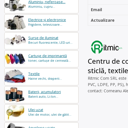
Aluminiu, neferoase...
Aluminiu, cupru...
Email
Electrice și electronice
Actualizare
Frigidere, televizoare...
Surse de iluminat
Becuri fluorescente, LED-uri...
Cartușe de imprimantă
Centru de co
toner, cartușe de cerneală...
sticlă, textil
Textile
Ritmic Com SRL este op
Haine vechi, draperii...
PVC, LDPE, PP, PS), hâr
contact: Corneanu Al
Baterii, acumulatori
Baterii auto, Li-Ion...
Ulei uzat
Ulei de motor, ulei de gătit...
Anvelope uzate