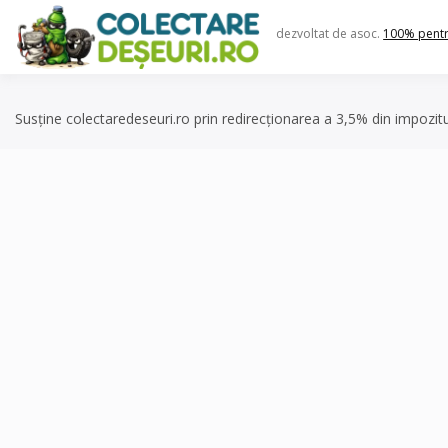
Skip
to
dezvoltat de asoc.
100% pent
content
Susține colectaredeseuri.ro prin redirecționarea a 3,5% din impozit