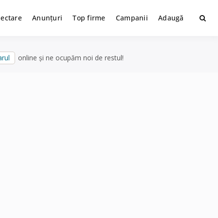
lectare
Anunțuri
Top firme
Campanii
Adaugă
rul
online și ne ocupăm noi de restul!