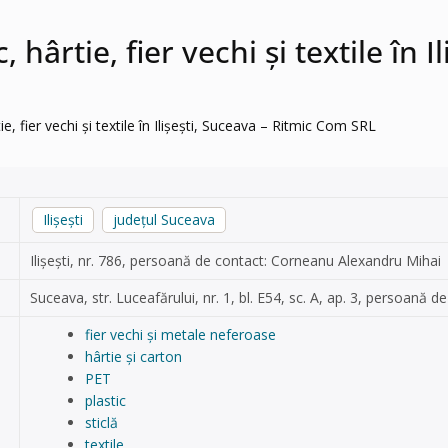
c, hârtie, fier vechi și textile în
tie, fier vechi și textile în Ilișești, Suceava – Ritmic Com SRL
Ilişeşti
județul Suceava
Ilișești, nr. 786, persoană de contact: Corneanu Alexandru Mihai
Suceava, str. Luceafărului, nr. 1, bl. E54, sc. A, ap. 3, persoană
fier vechi și metale neferoase
hârtie și carton
PET
plastic
sticlă
textile