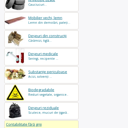
Cauciucuri...
Mobilier vechi, lemn
Lemn din demolări, paleți...
Deșeuri din construcții
Cărămizi, tiglă...
Deșeuri medicale
Seringi, recipente ...
Substanțe periculoase
Acizi, solvenți ...
Biodegradabile
Resturi vegetale, organice..
Deșeuri reziduale
Scutece, mucuri de țigară..
Contabilitate fără griji