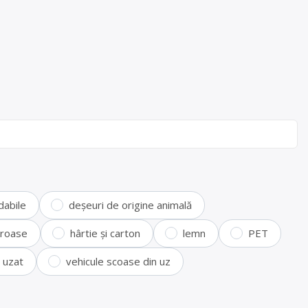
dabile
deșeuri de origine animală
feroase
hârtie și carton
lemn
PET
i uzat
vehicule scoase din uz