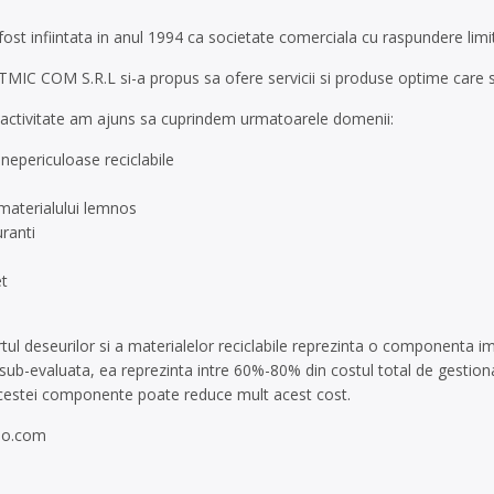
ost infiintata in anul 1994 ca societate comerciala cu raspundere limi
 RITMIC COM S.R.L si-a propus sa ofere servicii si produse optime ca
e activitate am ajuns sa cuprindem urmatoarele domenii:
nepericuloase reciclabile
 materialului lemnos
uranti
et
tul deseurilor si a materialelor reciclabile reprezinta o componenta i
sub-evaluata, ea reprezinta intre 60%-80% din costul total de gestionar
cestei componente poate reduce mult acest cost.
oo.com