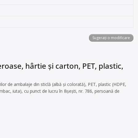
Sugerați o modificare
oase, hârtie și carton, PET, plastic,
or de ambalaje din sticlă (albă și colorată), PET, plastic (HDPE,
mbac, iuta), cu punct de lucru în Ilișești, nr. 786, persoană de