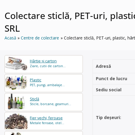
Colectare sticlă, PET-uri, plasti
SRL
Acasă
Centre de colectare
Colectare sticlă, PET-uri, plastic, hâr
Hârtie și carton
Adresă
Ziare, cutii de carton...
Punct de lucru
Plastic
PET, pungi, ambalaje...
Sediu social
Sticlă
Sticle, borcane, geamuri...
Tip deșeuri:
Fier vechi, feroase
Metale feroase, otel...