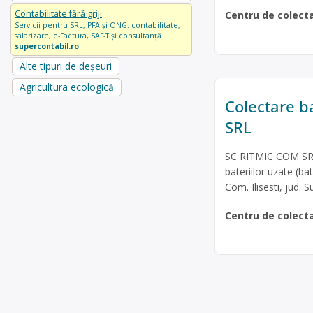
Contabilitate fără griji
Centru de colect
Servicii pentru SRL, PFA și ONG: contabilitate,
salarizare, e-Factura, SAF-T și consultanță.
supercontabil.ro
Alte tipuri de deșeuri
Agricultura ecologică
Colectare ba
SRL
SC RITMIC COM SRL 
bateriilor uzate (bat
Com. Ilisesti, jud. 
Centru de colect