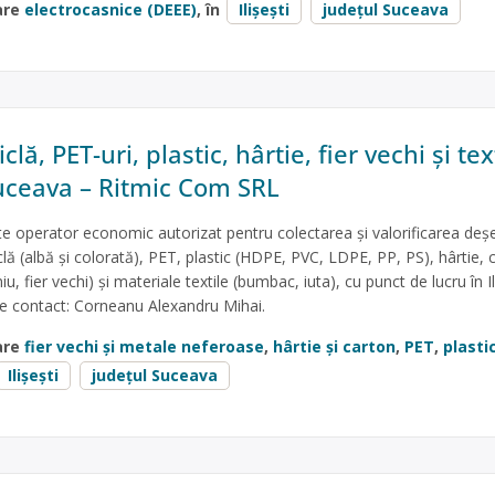
are
electrocasnice (DEEE)
, în
Ilişeşti
județul Suceava
clă, PET-uri, plastic, hârtie, fier vechi și tex
 Suceava – Ritmic Com SRL
 operator economic autorizat pentru colectarea și valorificarea deșe
lă (albă și colorată), PET, plastic (HDPE, PVC, LDPE, PP, PS), hârtie, 
u, fier vechi) și materiale textile (bumbac, iuta), cu punct de lucru în Il
de contact: Corneanu Alexandru Mihai.
are
fier vechi și metale neferoase
,
hârtie și carton
,
PET
,
plasti
Ilişeşti
județul Suceava