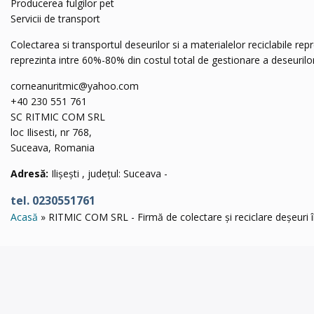
Producerea fulgilor pet
Servicii de transport
Colectarea si transportul deseurilor si a materialelor reciclabile 
reprezinta intre 60%-80% din costul total de gestionare a deseuril
corneanuritmic@yahoo.com
+40 230 551 761
SC RITMIC COM SRL
loc Ilisesti, nr 768,
Suceava, Romania
Adresă:
Ilișești , județul: Suceava -
tel. 0230551761
Acasă
RITMIC COM SRL - Firmă de colectare și reciclare deșeuri în