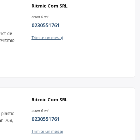
Ritmic Com SRL
acum 6 ani
0230551761
unct de
Trimite un mesaj
@ritmic-
Ritmic Com SRL
acum 6 ani
plastic
0230551761
nr. 768,
Trimite un mesaj