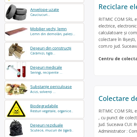
Reciclare el
Anvelope uzate
Cauciucuri...
RITMIC COM SRL est
electrice, electroni
Mobilier vechi, lemn
calculatoare și com
Lemn din demolări, paleți...
colectare în Ilișești
com.ro
jud. Suceav
Deșeuri din construcții
Cărămizi, tiglă...
Centru de colect
Deșeuri medicale
Seringi, recipente ...
Substanțe periculoase
Acizi, solvenți ...
Colectare de
Biodegradabile
RITMIC COM SRL este
Resturi vegetale, organice..
, cu punct de colect
Jud. Suceava CUI: R
Deșeuri reziduale
Scutece, mucuri de țigară..
Administrator : Co