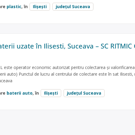
are
plastic
, în
Ilişeşti
județul Suceava
terii uzate în Ilisesti, Suceava – SC RITMI
este operator economic autorizat pentru colectarea și valorificarea
erii auto) Punctul de lucru al centrului de colectare este în sat Ilisesti, 
Suceava
are
baterii auto
, în
Ilişeşti
județul Suceava