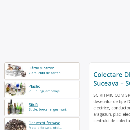
Hârtie și carton
Colectare DE
Ziare, cutii de carton...
Suceava – 
Plastic
PET, pungi, ambalaje...
SC RITMIC COM SRL 
deșeurilor de tipe D
Sticlă
electrice, conducto
Sticle, borcane, geamuri...
aragazuri, plăci ele
centrului de colecta
Fier vechi, feroase
Metale feroase, otel...