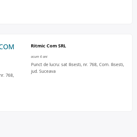
C COM
Ritmic Com SRL
acum 6 ani
Punct de lucru: sat Ilisesti, nr. 768, Com. Ilisesti,
jud. Suceava
nr. 768,