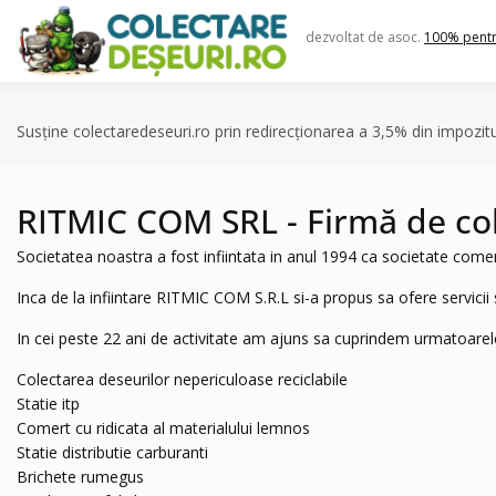
Skip
to
dezvoltat de asoc.
100% pent
content
Susține colectaredeseuri.ro prin redirecționarea a 3,5% din impozit
RITMIC COM SRL - Firmă de colec
Societatea noastra a fost infiintata in anul 1994 ca societate comer
Inca de la infiintare RITMIC COM S.R.L si-a propus sa ofere servic
In cei peste 22 ani de activitate am ajuns sa cuprindem urmatoarel
Colectarea deseurilor nepericuloase reciclabile
Statie itp
Comert cu ridicata al materialului lemnos
Statie distributie carburanti
Brichete rumegus