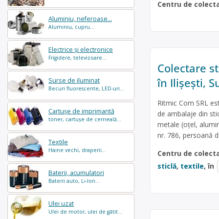
Centru de colect
Aluminiu, neferoase...
Aluminiu, cupru...
Electrice și electronice
Frigidere, televizoare...
Colectare sti
în Ilișești,
Surse de iluminat
Becuri fluorescente, LED-uri...
Ritmic Com SRL este
Cartușe de imprimantă
de ambalaje din stic
toner, cartușe de cerneală...
metale (oțel, alumini
nr. 786, persoană 
Textile
Haine vechi, draperii...
Centru de colect
sticlă
,
textile
, în
Baterii, acumulatori
Baterii auto, Li-Ion...
Ulei uzat
Ulei de motor, ulei de gătit...