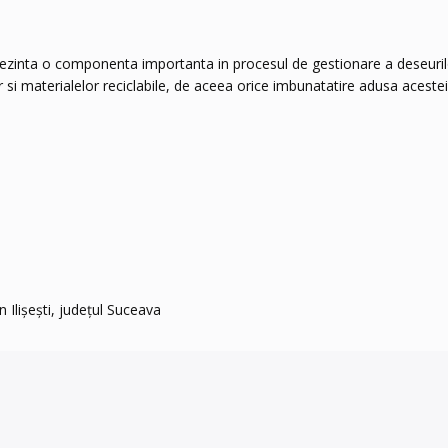
reprezinta o componenta importanta in procesul de gestionare a deseuri
or si materialelor reciclabile, de aceea orice imbunatatire adusa aces
 Ilișești, județul Suceava