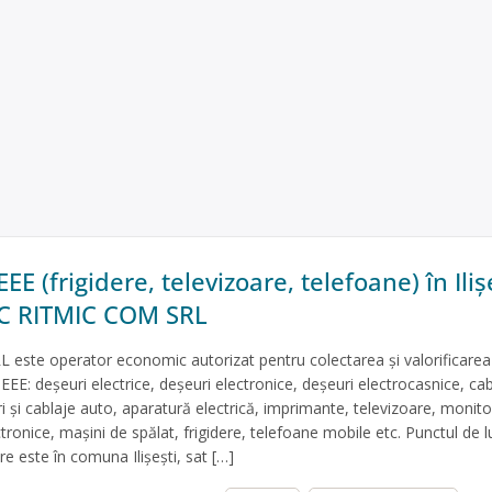
EE (frigidere, televizoare, telefoane) în Iliş
SC RITMIC COM SRL
este operator economic autorizat pentru colectarea și valorificarea
EEE: deșeuri electrice, deșeuri electronice, deșeuri electrocasnice, cab
ri și cablaje auto, aparatură electrică, imprimante, televizoare, monito
ctronice, mașini de spălat, frigidere, telefoane mobile etc. Punctul de l
re este în comuna Ilişeşti, sat […]