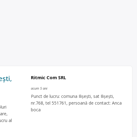
eşti,
Ritmic Com SRL
acum 5 ani
Punct de lucru: comuna Ilişeşti, sat Ilişeşti,
nr.768, tel 551761, persoană de contact: Anca
luri
boca
are,
ucru al