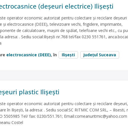
ectrocasnice (deșeuri electrice) Ilișești
e operator economic autorizat pentru colectare și reciclare deșeuri
ce și electrocasnice (DEEE), televizoare vechi, frigidere, imprimante,
ponente de calculatoare, mașini de spălat, telefoane vechi etc., cu p
, la adresa: . Sediu social:Ilișești nr.768 tel/fax 0230 551761,
anca.boca
a
are
electrocasnice (DEEE)
, în
Ilişeşti
județul Suceava
șeuri plastic Ilișești
 operator economic autorizat pentru colectare și reciclare deșeuri, 
are în Ilișești, la adresa: . Sediu social:SC RITMIC COM SRL, – Ilisesti, 
O 5505985 Tel/ fax: 0230/551.761; Email:
corneanuritmic@yahoo.com
rneanu Costel