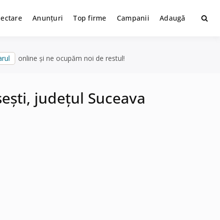
lectare
Anunțuri
Top firme
Campanii
Adaugă
rul
online și ne ocupăm noi de restul!
șești, județul Suceava