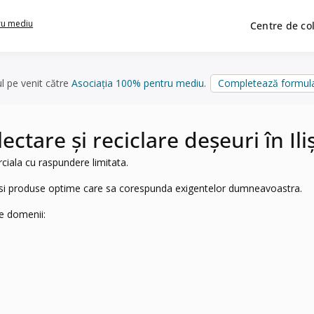
ru mediu
Centre de co
ul pe venit către
Asociația 100% pentru mediu
.
Completează formula
tare și reciclare deșeuri în Ili
ciala cu raspundere limitata.
ii si produse optime care sa corespunda exigentelor dumneavoastra.
e domenii: