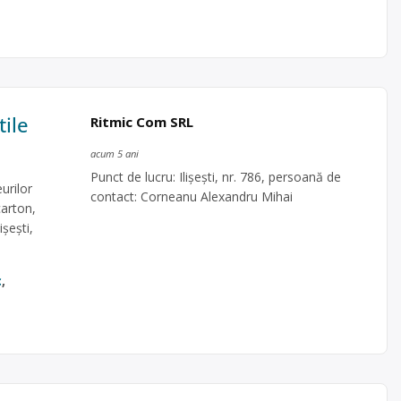
tile
Ritmic Com SRL
acum 5 ani
Punct de lucru: Ilișești, nr. 786, persoană de
urilor
contact: Corneanu Alexandru Mihai
carton,
ișești,
c
,