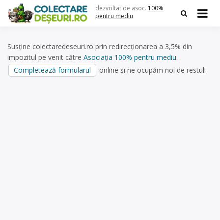
Skip
dezvoltat de asoc.
100%
to
pentru mediu
content
Susține colectaredeseuri.ro prin redirecționarea a 3,5% din
impozitul pe venit către
Asociația 100% pentru mediu
.
Completează formularul
online și ne ocupăm noi de restul!