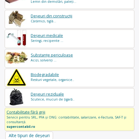
Lemn din demolări, paleți...
Deșeuri din construcții
Cărămizi, tiglă...
Deșeuri medicale
Seringi, recipente ...
Substanțe periculoase
Acizi, solvenți ...
Biodegradabile
Resturi vegetale, organice..
Deșeuri reziduale
Scutece, mucuri de țigară..
Contabilitate fără griji
Servicii pentru SRL, PFA și ONG: contabilitate, salarizare, e-Factura, SAF-T și
consultanță.
supercontabil.ro
Alte tipuri de deșeuri