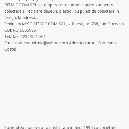
RITMIC COM SRL este operator economic autorizat pentru
colectare și reciclare deșeuri, plastic , cu punct de colectare în
Ilișești, la adresa: .
Sediu social:SC RITMIC COM SRL, – Ilisesti, nr. 768, Jud. Suceava
CUI: RO 5505985
Tel/ fax: 0230/551.761;
Email:
corneanuritmic@yahoo.com
Administrator : Corneanu
Costel
Societatea noastra a fost infiintata in anul 1994 ca societate