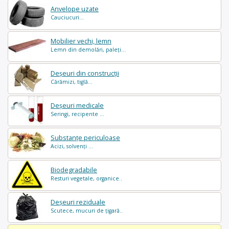
Anvelope uzate
Cauciucuri...
Mobilier vechi, lemn
Lemn din demolări, paleți...
Deșeuri din construcții
Cărămizi, tiglă...
Deșeuri medicale
Seringi, recipente ...
Substanțe periculoase
Acizi, solvenți ...
Biodegradabile
Resturi vegetale, organice..
Deșeuri reziduale
Scutece, mucuri de țigară..