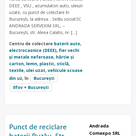
DEEE , VSU , acumulatori auto, uleiuri
uzate, cu punct de colectare în
București, la adresa: . Sediu social:SC
ANDRADA SERVEXIM SRL, –
București, str. Aleea Calatis, nr. […]
Centru de colectare
baterii auto
,
electrocasnice (DEEE)
,
fier vechi
și metale neferoase
,
hârtie și
carton
,
lemn
,
plastic
,
sticlă
,
textile
,
ulei uzat
,
vehicule scoase
din uz
, în
București
Ilfov + București
Punct de reciclare
Andrada
Comexpo SRL
baterii Buzău, Str.