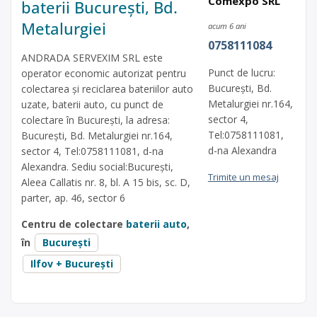
Comexpo SRL
baterii București, Bd.
Metalurgiei
acum 6 ani
0758111084
ANDRADA SERVEXIM SRL este
Punct de lucru:
operator economic autorizat pentru
București, Bd.
colectarea și reciclarea bateriilor auto
Metalurgiei nr.164,
uzate, baterii auto, cu punct de
sector 4,
colectare în București, la adresa:
Tel:0758111081,
București, Bd. Metalurgiei nr.164,
d-na Alexandra
sector 4, Tel:0758111081, d-na
Alexandra. Sediu social:București,
Trimite un mesaj
Aleea Callatis nr. 8, bl. A 15 bis, sc. D,
parter, ap. 46, sector 6
Centru de colectare
baterii auto
,
în
București
Ilfov + București