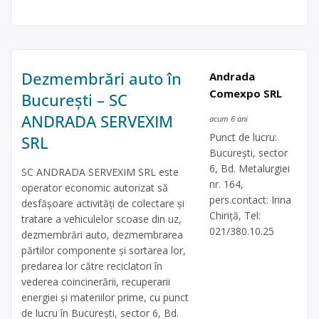
Dezmembrări auto în
Andrada
Comexpo SRL
București – SC
ANDRADA SERVEXIM
acum 6 ani
Punct de lucru:
SRL
București, sector
6, Bd. Metalurgiei
SC ANDRADA SERVEXIM SRL este
nr. 164,
operator economic autorizat să
pers.contact: Irina
desfăşoare activităţi de colectare şi
Chiriță, Tel:
tratare a vehiculelor scoase din uz,
021/380.10.25
dezmembrări auto, dezmembrarea
părtilor componente și sortarea lor,
predarea lor către reciclatori în
vederea coincinerării, recuperarii
energiei și materiilor prime, cu punct
de lucru în București, sector 6, Bd.