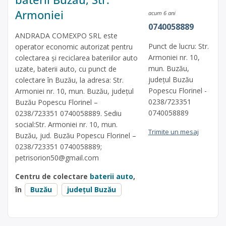
Armoniei
acum 6 ani
0740058889
ANDRADA COMEXPO SRL este
Punct de lucru: Str.
operator economic autorizat pentru
Armoniei nr. 10,
colectarea și reciclarea bateriilor auto
mun. Buzău,
uzate, baterii auto, cu punct de
județul Buzău
colectare în Buzău, la adresa: Str.
Popescu Florinel -
Armoniei nr. 10, mun. Buzău, județul
0238/723351
Buzău Popescu Florinel –
0740058889
0238/723351 0740058889. Sediu
social:Str. Armoniei nr. 10, mun.
Trimite un mesaj
Buzău, jud. Buzău Popescu Florinel –
0238/723351 0740058889;
petrisorion50@gmail.com
Centru de colectare
baterii auto
,
în
Buzău
județul Buzău