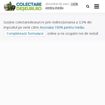
Skip
dezvoltat de asoc.
100%
to
pentru mediu
content
Susține colectaredeseuri.ro prin redirecționarea a 3,5% din
impozitul pe venit către
Asociația 100% pentru mediu
.
Completează formularul
online și ne ocupăm noi de restul!