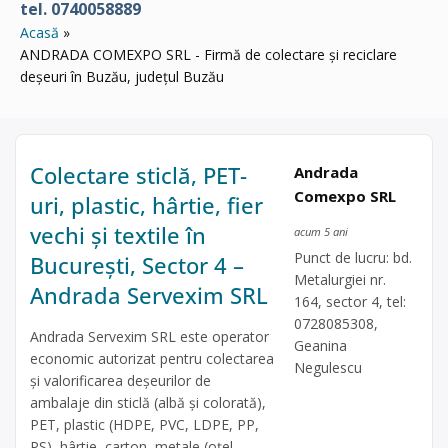
tel. 0740058889
Acasă
ANDRADA COMEXPO SRL - Firmă de colectare și reciclare
deșeuri în Buzău, județul Buzău
Colectare sticlă, PET-
Andrada
Comexpo SRL
uri, plastic, hârtie, fier
vechi și textile în
acum 5 ani
Punct de lucru: bd.
București, Sector 4 –
Metalurgiei nr.
Andrada Servexim SRL
164, sector 4, tel:
0728085308,
Andrada Servexim SRL este operator
Geanina
economic autorizat pentru colectarea
Negulescu
și valorificarea deșeurilor de
ambalaje din sticlă (albă și colorată),
PET, plastic (HDPE, PVC, LDPE, PP,
PS), hârtie, carton, metale (oțel,