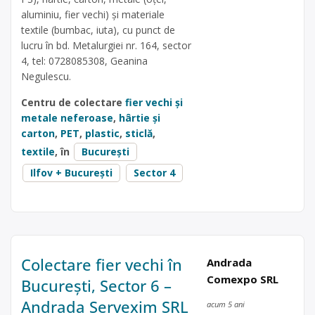
aluminiu, fier vechi) și materiale
textile (bumbac, iuta), cu punct de
lucru în bd. Metalurgiei nr. 164, sector
4, tel: 0728085308, Geanina
Negulescu.
Centru de colectare
fier vechi și
metale neferoase
,
hârtie și
carton
,
PET
,
plastic
,
sticlă
,
textile
, în
București
Ilfov + București
Sector 4
Colectare fier vechi în
Andrada
Comexpo SRL
București, Sector 6 –
Andrada Servexim SRL
acum 5 ani