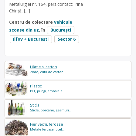
Metalurgiei nr. 164, pers.contact: Irina
Chiriță, […]
Centru de colectare
vehicule
scoase din uz
, în
București
Ilfov + București
Sector 6
Hârtie și carton
Ziare, cutii de carton...
Plastic
PET, pungi, ambalaje...
Sticlă
Sticle, borcane, geamuri...
Fier vechi, feroase
Metale feroase, otel...