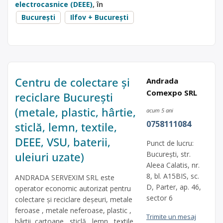
electrocasnice (DEEE)
, în
București
Ilfov + București
Centru de colectare și
Andrada
Comexpo SRL
reciclare București
(metale, plastic, hârtie,
acum 5 ani
0758111084
sticlă, lemn, textile,
DEEE, VSU, baterii,
Punct de lucru:
uleiuri uzate)
București, str.
Aleea Calatis, nr.
8, bl. A15BIS, sc.
ANDRADA SERVEXIM SRL este
D, Parter, ap. 46,
operator economic autorizat pentru
sector 6
colectare și reciclare deșeuri, metale
feroase , metale neferoase, plastic ,
Trimite un mesaj
hârtii, cartoane , sticlă , lemn , textile,