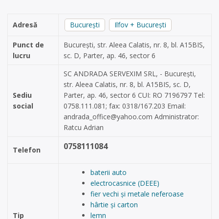
Adresă
București
Ilfov + București
Punct de
București, str. Aleea Calatis, nr. 8, bl. A15BIS,
lucru
sc. D, Parter, ap. 46, sector 6
SC ANDRADA SERVEXIM SRL, - București,
str. Aleea Calatis, nr. 8, bl. A15BIS, sc. D,
Sediu
Parter, ap. 46, sector 6 CUI: RO 7196797 Tel:
social
0758.111.081; fax: 0318/167.203 Email:
andrada_office@yahoo.com
Administrator:
Ratcu Adrian
0758111084
Telefon
baterii auto
electrocasnice (DEEE)
fier vechi și metale neferoase
hârtie și carton
Tip
lemn