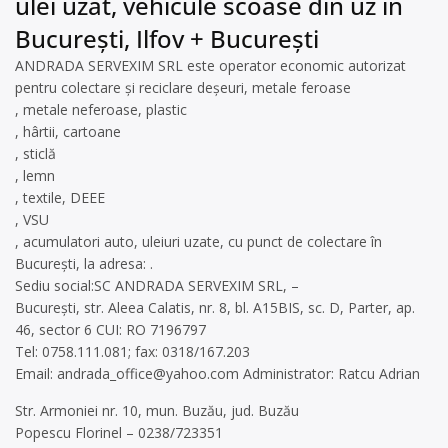
ulei uzat, vehicule scoase din uz în
București, Ilfov + București
ANDRADA SERVEXIM SRL este operator economic autorizat
pentru colectare și reciclare deșeuri, metale feroase
, metale neferoase, plastic
, hârtii, cartoane
, sticlă
, lemn
, textile, DEEE
, VSU
, acumulatori auto, uleiuri uzate, cu punct de colectare în
București, la adresa: .
Sediu social:SC ANDRADA SERVEXIM SRL, –
București, str. Aleea Calatis, nr. 8, bl. A15BIS, sc. D, Parter, ap.
46, sector 6 CUI: RO 7196797
Tel: 0758.111.081; fax: 0318/167.203
Email:
andrada_office@yahoo.com
Administrator: Ratcu Adrian
Str. Armoniei nr. 10, mun. Buzău, jud. Buzău
Popescu Florinel – 0238/723351