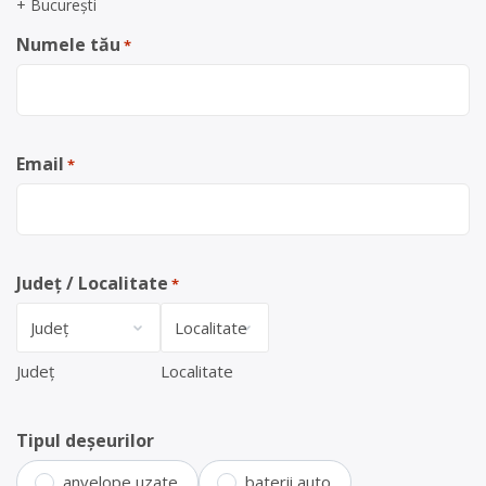
+ București
Numele tău
*
Email
*
Județ / Localitate
*
Județ
Localitate
Tipul deșeurilor
anvelope uzate
baterii auto