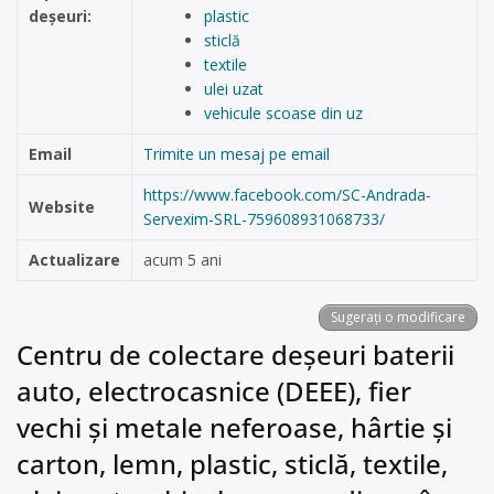
deșeuri:
plastic
sticlă
textile
ulei uzat
vehicule scoase din uz
Email
Trimite un mesaj pe email
https://www.facebook.com/SC-Andrada-
Website
Servexim-SRL-759608931068733/
Actualizare
acum 5 ani
Sugerați o modificare
Centru de colectare deșeuri baterii
auto, electrocasnice (DEEE), fier
vechi și metale neferoase, hârtie și
carton, lemn, plastic, sticlă, textile,