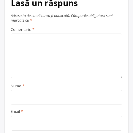
Lasă un răspuns
și metale neferoase
,
hârtie și
carton
,
lemn
,
plastic
,
sticlă
,
ulei
uzat
,
vehicule scoase din uz
, în
Adresa ta de email nu va fi publicată.
Câmpurile obligatorii sunt
marcate cu
*
București
Ilfov + București
Comentariu
*
Nume
*
Email
*