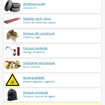
Anvelope uzate
Cauciucuri...
Mobilier vechi, lemn
Lemn din demolări, paleți...
Deșeuri din construcții
Cărămizi, tiglă...
Deșeuri medicale
Seringi, recipente ...
Substanțe periculoase
Acizi, solvenți ...
Biodegradabile
Resturi vegetale, organice..
Deșeuri reziduale
Scutece, mucuri de țigară..