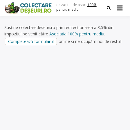
Skip
dezvoltat de asoc.
100%
to
pentru mediu
content
Susține colectaredeseuri.ro prin redirecționarea a 3,5% din
impozitul pe venit către
Asociația 100% pentru mediu
.
Completează formularul
online și ne ocupăm noi de restul!