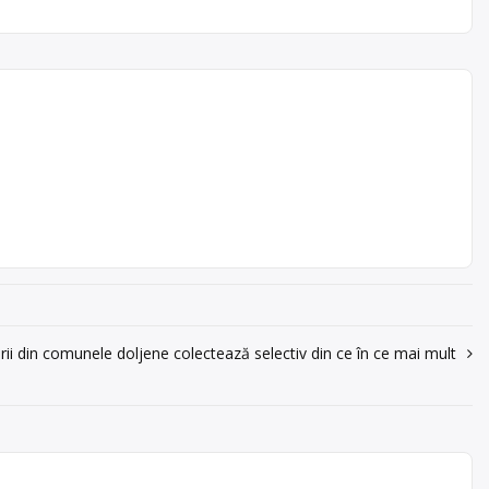
i de
or
arii
tinesc
rii din comunele doljene colectează selectiv din ce în ce mai mult