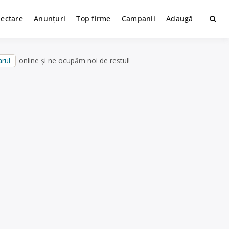
lectare
Anunțuri
Top firme
Campanii
Adaugă
rul
online și ne ocupăm noi de restul!