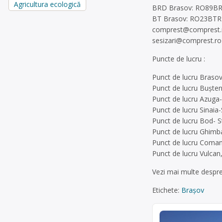
Agricultura ecologică
BRD Brasov: RO89B
BT Brasov: RO23BT
comprest@comprest.
sesizari@comprest.ro
Puncte de lucru :
Punct de lucru Brasov
Punct de lucru Buşteni
Punct de lucru Azuga-S
Punct de lucru Sinaia-
Punct de lucru Bod- St
Punct de lucru Ghimba
Punct de lucru Comana-
Punct de lucru Vulcan, 
Vezi mai multe despr
Etichete:
Brașov