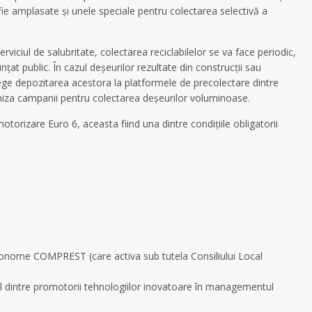
fie amplasate și unele speciale pentru colectarea selectivă a
viciul de salubritate, colectarea reciclabilelor se va face periodic,
țat public. În cazul deșeurilor rezultate din construcții sau
 lege depozitarea acestora la platformele de precolectare dintre
ganiza campanii pentru colectarea deșeurilor voluminoase.
orizare Euro 6, aceasta fiind una dintre condițiile obligatorii
onome COMPREST (care activa sub tutela Consiliului Local
ul dintre promotorii tehnologiilor inovatoare în managementul