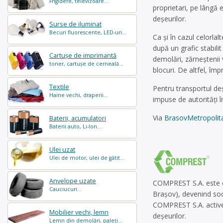
Frigidere, televizoare...
proprietari, pe lângă 
deșeurilor.
Surse de iluminat
Becuri fluorescente, LED-uri...
Ca și în cazul celorla
după un grafic stabili
Cartușe de imprimantă
demolări, zărneștenii 
toner, cartușe de cerneală...
blocuri. De altfel, îm
Textile
Pentru transportul de
Haine vechi, draperii...
impuse de autorități î
Via
BrasovMetropolit
Baterii, acumulatori
Baterii auto, Li-Ion...
Ulei uzat
Ulei de motor, ulei de gătit...
Anvelope uzate
COMPREST S.A. este o
Cauciucuri...
Braşov), devenind soci
COMPREST S.A. activea
Mobilier vechi, lemn
deşeurilor.
Lemn din demolări, paleți...