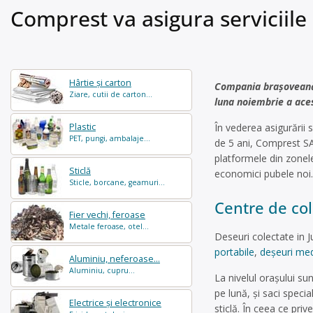
Comprest va asigura serviciile 
Hârtie și carton
Compania brașoveană C
Ziare, cutii de carton...
luna noiembrie a aces
Plastic
În vederea asigurării s
PET, pungi, ambalaje...
de 5 ani, Comprest SA
platformele din zonele
Sticlă
economici pubele noi.
Sticle, borcane, geamuri...
Centre de col
Fier vechi, feroase
Metale feroase, otel...
Deseuri colectate in J
portabile
,
deșeuri med
Aluminiu, neferoase...
Aluminiu, cupru...
La nivelul orașului su
pe lună, și saci specia
Electrice și electronice
sticlă. În ceea ce pri