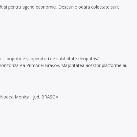
cât şi pentru agenţi economici. Deseurile odata colectate sunt
– populaţie şi operatori de salubritate deopotrivă.
 monitorizarea Primăriei Braşov. Majoritatea acestor platforme au
: Nodea Monica , jud. BRASOV