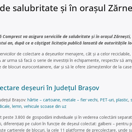
de salubritate și în orașul Zărne
omprest va asigura serviciile de salubritate și în orașul Zărnești,
tui an, după ce a câștigat licitația publică lansată de autoritățile l
erviciilor de colectare a deșeurilor menajere, cât și a celor reciclabile
 ar urma să facă o serie de investiții în echipamente, respectiv să am
 de blocuri eurocontainere, dar și să le ofere zărneștenilor de la case 
ectare deşeuri în Județul Brașov
udețul Brașov:
hârtie – cartoane
,
metale – fier vechi
,
PET-uri
,
plastic
,
icale
,
lemn
,
vehicule scoase din uz
nt peste 3.800 de gospodării individuale și în vederea colectării separa
li, diferențiați pe culori în funcție de deșeul colectat: galbeni – pentru p
vește cartierele de blocuri, la cele 11 platforme de precolectare, unde