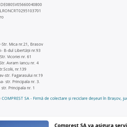
RDE080SV05660040800
RLRONCRT0295103701
ro
-Str. Mica nr.21, Brasov
- B-dul Libertăţii nr.93
tr. Vicoriei nr. 61
Str. Avram Iancu nr. 4
r.Scolii, nr.139
v-str. Fagarasului nr.19
 str. Principala nr. 3.
str. Principala nr. 1
e
COMPREST SA - Firmă de colectare și reciclare deșeuri în Brașov, ju
Comprest SA va asigura servic