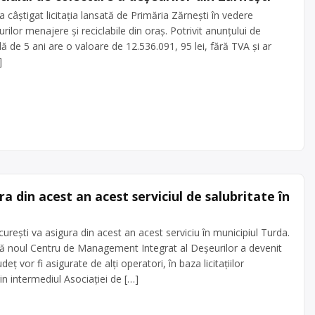
câștigat licitația lansată de Primăria Zărnești în vedere
urilor menajere și reciclabile din oraș. Potrivit anunțului de
adă de 5 ani are o valoare de 12.536.091, 95 lei, fără TVA și ar
]
 din acest an acest serviciul de salubritate în
rești va asigura din acest an acest serviciu în municipiul Turda.
 că noul Centru de Management Integrat al Deșeurilor a devenit
deț vor fi asigurate de alți operatori, în baza licitațiilor
in intermediul Asociației de […]