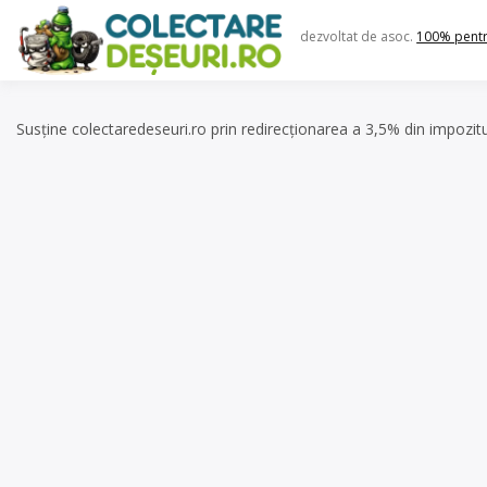
Skip
to
dezvoltat de asoc.
100% pent
content
Susține colectaredeseuri.ro prin redirecționarea a 3,5% din impozit