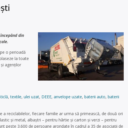
ști
 începând din
ocale.
, pe o perioadă
plaseze la toate
și agenților
sticlă
,
textile
,
ulei uzat
,
DEEE
,
anvelope uzate
,
baterii auto
,
baterii
te a reciclabilelor, fiecare familie ar urma să primească, de două ori
lastic și metal, albaștri – pentru hârtie și carton și verzi – pentru
 sunt peste 3.600 de persoane arondate în cadrul a 35 de asociații de