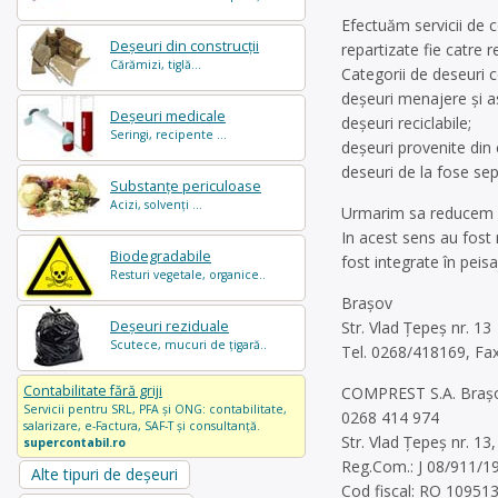
Efectuăm servicii de c
Deșeuri din construcții
repartizate fie catre r
Cărămizi, tiglă...
Categorii de deseuri c
deşeuri menajere şi as
Deșeuri medicale
deşeuri reciclabile;
Seringi, recipente ...
deşeuri provenite din 
deseuri de la fose sept
Substanțe periculoase
Acizi, solvenți ...
Urmarim sa reducem la
In acest sens au fost
Biodegradabile
fost integrate în peis
Resturi vegetale, organice..
Brașov
Deșeuri reziduale
Str. Vlad Ţepeș nr. 13
Scutece, mucuri de țigară..
Tel. 0268/418169, Fa
Contabilitate fără griji
COMPREST S.A. Braş
Servicii pentru SRL, PFA și ONG: contabilitate,
0268 414 974
salarizare, e-Factura, SAF-T și consultanță.
Str. Vlad Ţepeş nr. 1
supercontabil.ro
Reg.Com.: J 08/911/1
Alte tipuri de deșeuri
Cod fiscal: RO 10951