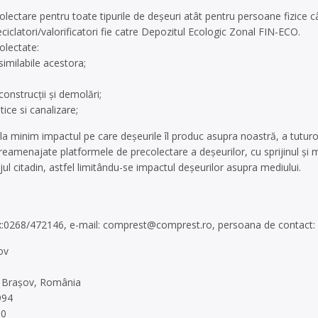
olectare pentru toate tipurile de deşeuri atât pentru persoane fizice 
eciclatori/valorificatori fie catre Depozitul Ecologic Zonal FIN-ECO.
olectate:
imilabile acestora;
construcţii şi demolări;
ice si canalizare;
 minim impactul pe care deşeurile îl produc asupra noastră, a tuturor 
 reamenajate platformele de precolectare a deşeurilor, cu sprijinul şi
ajul citadin, astfel limitându-se impactul deşeurilor asupra mediului.
x:0268/472146, e-mail:
comprest@comprest.ro
, persoana de contact
ov
3, Braşov, România
994
30