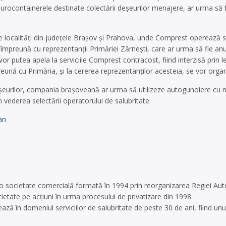
eurocontainerele destinate colectării deșeurilor menajere, ar urma să 
lte localități din județele Brașov și Prahova, unde Comprest operează ser
t împreună cu reprezentanții Primăriei Zărnești, care ar urma să fie anun
vor putea apela la serviciile Comprest contracost, fiind interzisă prin
preună cu Primăria, și la cererea reprezentanților acesteia, se vor or
șeurilor, compania brașoveană ar urma să utilizeze autogunoiere cu mot
n vederea selectării operatorului de salubritate.
an
 societate comercială formată în 1994 prin reorganizarea Regiei Aut
etate pe acţiuni în urma procesului de privatizare din 1998.
ză în domeniul serviciilor de salubritate de peste 30 de ani, fiind un