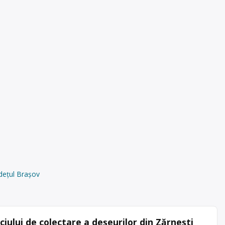
dețul Brașov
iului de colectare a deșeurilor din Zărnești