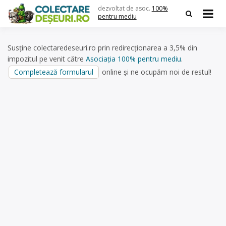
Skip
dezvoltat de asoc.
100%
to
pentru mediu
content
Susține colectaredeseuri.ro prin redirecționarea a 3,5% din
impozitul pe venit către
Asociația 100% pentru mediu
.
Completează formularul
online și ne ocupăm noi de restul!