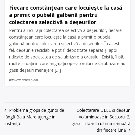
Fiecare constănțean care locuiește la casă
a primit o pubelă galbenă pentru
colectarea selectivă a deșeurilor
Pentru a încuraja colectarea selectivă a deșeurilor, fiecare
constănțean care locuiește la casă a primit o pubelă
galbenă pentru colectarea selectivă a deșeurilor. În acest
fel, deșeurile reciclabile pot fi depozitate separat și apoi
ridicate de societatea de salubrizare a orașului. Există, însă,
multe situații în care angajații operatorului de salubrizare au
găsit deșeuri menajere […]
publicat acum 5 ani
Navigare
Problema gropii de gunoi de
Colectarare DEEE și deșeuri
lângă Baia Mare ajunge în
voluminoase în Sectorul 2,
în
instanță
gratuit doar în ultima sâmbătă
articole
din fiecare lună