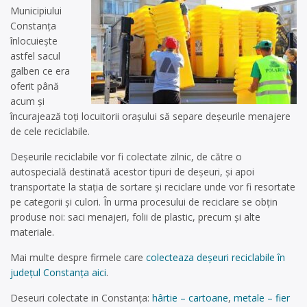
Municipiului
Constanța
înlocuiește
astfel sacul
galben ce era
oferit până
acum și
încurajează toți locuitorii orașului să separe deșeurile menajere
de cele reciclabile.
Deșeurile reciclabile vor fi colectate zilnic, de către o
autospecială destinată acestor tipuri de deșeuri, și apoi
transportate la stația de sortare și reciclare unde vor fi resortate
pe categorii și culori. În urma procesului de reciclare se obțin
produse noi: saci menajeri, folii de plastic, precum și alte
materiale.
Mai multe despre firmele care
colecteaza deșeuri reciclabile în
județul Constanța aici
.
Deseuri colectate in Constanța:
hârtie – cartoane
,
metale – fier