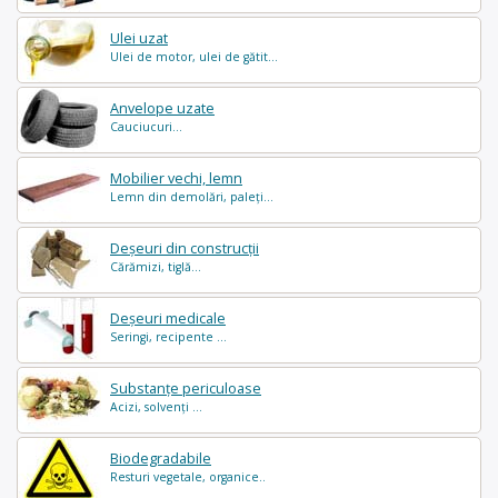
Ulei uzat
Ulei de motor, ulei de gătit...
Anvelope uzate
Cauciucuri...
Mobilier vechi, lemn
Lemn din demolări, paleți...
Deșeuri din construcții
Cărămizi, tiglă...
Deșeuri medicale
Seringi, recipente ...
Substanțe periculoase
Acizi, solvenți ...
Biodegradabile
Resturi vegetale, organice..