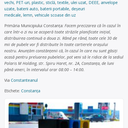
vechi
,
PET-uri
,
plastic
,
sticlă
,
textile
,
ulei uzat
,
DEEE
,
anvelope
uzate
,
baterii auto
,
baterii portabile
,
deșeuri
medicale
,
lemn
,
vehicule scoase din uz
Primăria Municipiului Constanța:
Facem precizarea că în cazul în
care într-o zi nu se acoperă toate străzile planificate inițial,
distribuirea continuă a doua zi. Rând pe rând, toate cele 30 de
mii de pubele vor fi distribuite în toate cartierele orașului
nostru. Anunțăm constănțenii că, în cazul în care nu sunt găsiți
acasă pentru preluarea pubelelor, pot veni să le ridice de la sediul
Polaris M Holding, str. Spiru Haret, nr. 2A, Constanța, de luni
până vineri, în intervalul orar 08:00 – 14:00.
Via
Constanteanul
Etichete:
Constanța