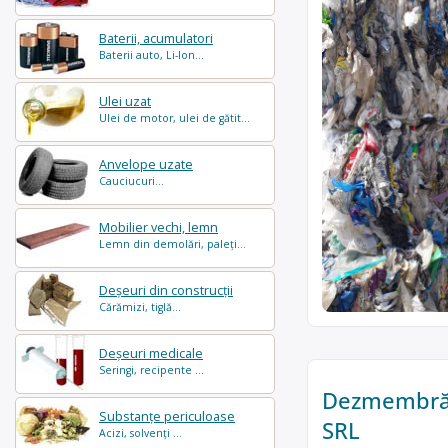
Baterii, acumulatori
Baterii auto, Li-Ion...
Ulei uzat
Ulei de motor, ulei de gătit...
Anvelope uzate
Cauciucuri...
Mobilier vechi, lemn
Lemn din demolări, paleți...
Deșeuri din construcții
Cărămizi, tiglă...
Deșeuri medicale
Seringi, recipente ...
Dezmembrări
Substanțe periculoase
SRL
Acizi, solvenți ...