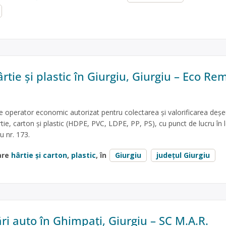
rtie și plastic în Giurgiu, Giurgiu – Eco Re
operator economic autorizat pentru colectarea și valorificarea deșeu
ie, carton și plastic (HDPE, PVC, LDPE, PP, PS), cu punct de lucru în l
u nr. 173.
are
hârtie și carton
,
plastic
, în
Giurgiu
județul Giurgiu
 auto în Ghimpați, Giurgiu – SC M.A.R.