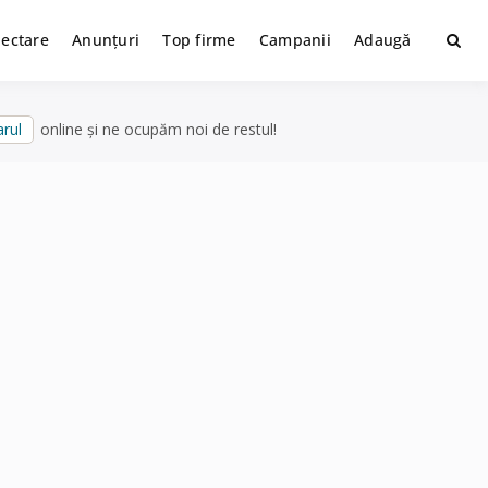
lectare
Anunțuri
Top firme
Campanii
Adaugă
rul
online și ne ocupăm noi de restul!