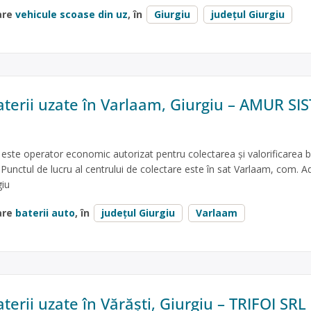
are
vehicule scoase din uz
, în
Giurgiu
județul Giurgiu
aterii uzate în Varlaam, Giurgiu – AMUR SI
e operator economic autorizat pentru colectarea și valorificarea ba
 Punctul de lucru al centrului de colectare este în sat Varlaam, com. A
giu
are
baterii auto
, în
județul Giurgiu
Varlaam
terii uzate în Vărăști, Giurgiu – TRIFOI SRL