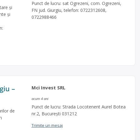
Punct de lucru: sat Ogrezeni, com. Ogrezeni,
are şi
FN jud. Giurgiu, telefon: 0722312608,
te și
0722988466
n:
giu –
Mci Invest SRL
acum 4 ani
Punct de lucru: Strada Locotenent Aurel Botea
rilor de
nr.2, București 031212
n
Trimite un mesaj