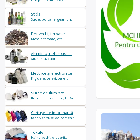
Sticlă
Sticle, borcane, geamuri...
Fier vechi, feroase
Metale feroase, otel...
Aluminiu, neferoase...
Aluminiu, cupru...
Electrice și electronice
Frigidere, televizoare...
Surse de iluminat
Becuri fluorescente, LED-uri...
Cartușe de imprimantă
toner, cartușe de cerneală...
Textile
Haine vechi, draperii...