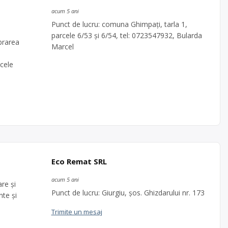
acum 5 ani
Punct de lucru: comuna Ghimpați, tarla 1,
parcele 6/53 și 6/54, tel: 0723547932, Bularda
brarea
Marcel
rcele
Eco Remat SRL
acum 5 ani
re şi
Punct de lucru: Giurgiu, șos. Ghizdarului nr. 173
te și
Trimite un mesaj