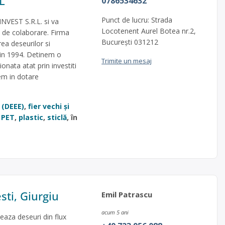
L
0786534632
Punct de lucru: Strada
NVEST S.R.L. si va
Locotenent Aurel Botea nr.2,
 de colaborare. Firma
București 031212
ea deseurilor si
din 1994. Detinem o
Trimite un mesaj
onata atat prin investiti
vem in dotare
 (DEEE)
,
fier vechi și
,
PET
,
plastic
,
sticlă
, în
sti, Giurgiu
Emil Patrascu
acum 5 ani
teaza deseuri din flux