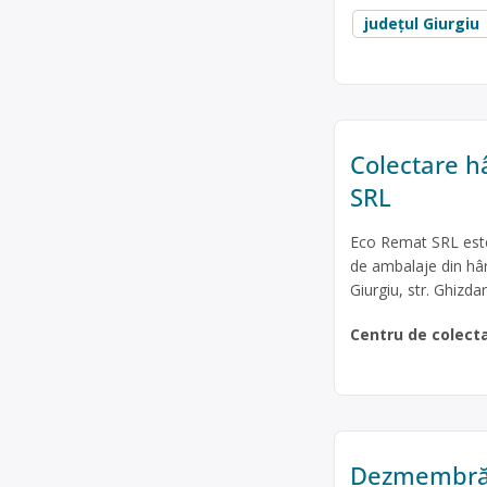
județul Giurgiu
Colectare hâ
SRL
Eco Remat SRL este 
de ambalaje din hârt
Giurgiu, str. Ghizdar
Centru de colect
Dezmembrări