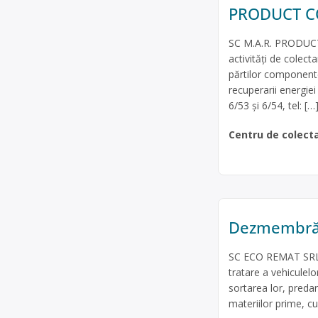
PRODUCT C
SC M.A.R. PRODUCT
activităţi de colec
părtilor componente 
recuperarii energiei
6/53 și 6/54, tel: […
Centru de colect
Dezmembrăr
SC ECO REMAT SRL e
tratare a vehicule
sortarea lor, predare
materiilor prime, cu