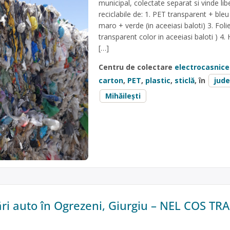
municipal, colectate separat si vinde lib
reciclabile de: 1. PET transparent + bleu 
maro + verde (in aceeiasi baloti) 3. Foli
transparent color in aceeiasi baloti ) 4
[…]
Centru de colectare
electrocasnice
carton
,
PET
,
plastic
,
sticlă
, în
jude
Mihăilești
 auto în Ogrezeni, Giurgiu – NEL COS TR