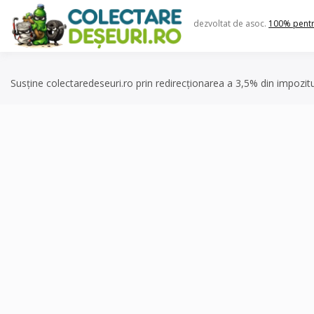
Skip
to
dezvoltat de asoc.
100% pent
content
Susține colectaredeseuri.ro prin redirecționarea a 3,5% din impozit