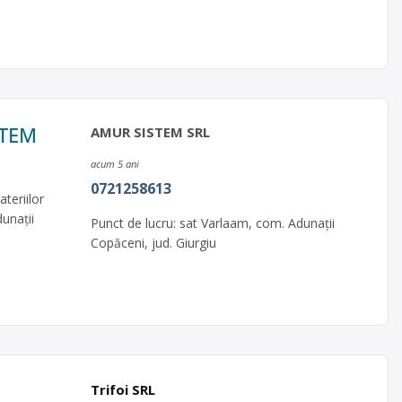
STEM
AMUR SISTEM SRL
acum 5 ani
0721258613
teriilor
dunaţii
Punct de lucru: sat Varlaam, com. Adunaţii
Copăceni, jud. Giurgiu
Trifoi SRL