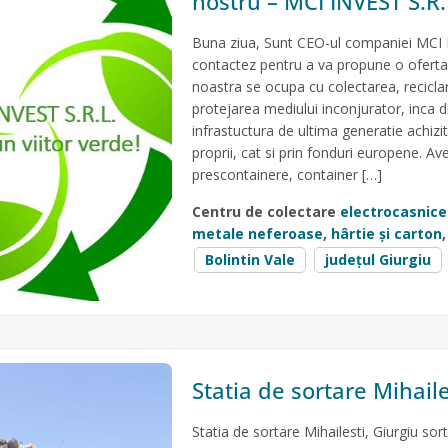
nostru – MCI INVEST S.R.
Buna ziua, Sunt CEO-ul companiei MCI I
contactez pentru a va propune o oferta
noastra se ocupa cu colectarea, reciclar
protejarea mediului inconjurator, inca 
infrastuctura de ultima generatie achiziti
proprii, cat si prin fonduri europene. A
prescontainere, container […]
Centru de colectare
electrocasnice
metale neferoase
,
hârtie și carton
Bolintin Vale
județul Giurgiu
Statia de sortare Mihaile
Statia de sortare Mihailesti, Giurgiu sor