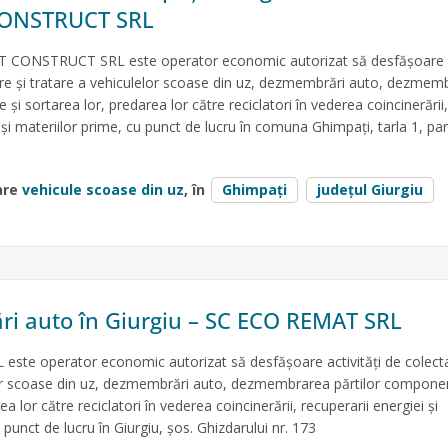
ONSTRUCT SRL
 CONSTRUCT SRL este operator economic autorizat să desfăşoare
tare şi tratare a vehiculelor scoase din uz, dezmembrări auto, dezmem
și sortarea lor, predarea lor către reciclatori în vederea coincinerării,
 și materiilor prime, cu punct de lucru în comuna Ghimpați, tarla 1, pa
]
are
vehicule scoase din uz
, în
Ghimpați
județul Giurgiu
i auto în Giurgiu – SC ECO REMAT SRL
ste operator economic autorizat să desfăşoare activităţi de colecta
lor scoase din uz, dezmembrări auto, dezmembrarea părtilor componen
a lor către reciclatori în vederea coincinerării, recuperarii energiei și
 punct de lucru în Giurgiu, șos. Ghizdarului nr. 173