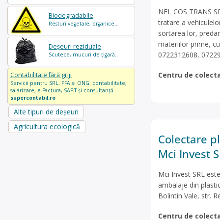
NEL COS TRANS SRL 
Biodegradabile
tratare a vehicule
Resturi vegetale, organice..
sortarea lor, predare
materiilor prime, cu
Deșeuri reziduale
0722312608, 0722
Scutece, mucuri de țigară..
Centru de colect
Contabilitate fără griji
Servicii pentru SRL, PFA și ONG: contabilitate,
salarizare, e-Factura, SAF-T și consultanță.
supercontabil.ro
Alte tipuri de deșeuri
Agricultura ecologică
Colectare pl
Mci Invest 
Mci Invest SRL este
ambalaje din plasti
Bolintin Vale, str. R
Centru de colect