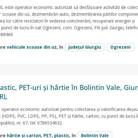
este operator economic autorizat să desfăşoare activităţi de colect
lor scoase din uz, dezmembrări auto, dezmembrarea părtilor componen
a lor către reciclatori în vederea coincinerării, recuperarii energiei și
 punct de lucru în sat Ogrezeni, com. Ogrezeni, FN jud. Giurgiu, telefo
988466
are
vehicule scoase din uz
, în
județul Giurgiu
Ogrezeni
astic, PET-uri și hârtie în Bolintin Vale, Giur
SRL
 operator economic autorizat pentru colectarea și valorificarea deșeu
c (HDPE, PVC, LDPE, PP, PS), PET și hârtie, carton, cu punct de lucru î
epublicii, nr. 67, tel: 0786534632
are
hârtie și carton
,
PET
,
plastic
, în
Bolintin Vale