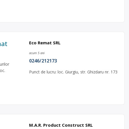
mat
Eco Remat SRL
acum 5 ani
0246/212173
rilor
oc.
Punct de lucru: loc. Giurgiu, str. Ghizdaru nr. 173
M.A.R. Product Construct SRL