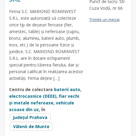
Punct de lucru: Str.
Cuza Vodă, nr 66
Firma S.C. MARIOND ROMINVEST
S.R.L. este autorizată să colecteze
Trimite un mesaj
orice tip de deșeuri feroase (fier,
amestec, table) și neferoase (cupru,
bronz, aluminiu, baterii auto, plumb,
inox, etc.) de la persoane fizice și
juridice. S.C. MARIOND ROMINVEST
S.R.L. are în dotare echipament
special pentru tăierea fierului, dar și
personal calificat în realizarea acestor
activități. Firma deține […]
Centru de colectare
baterii auto
,
electrocasnice (DEEE)
,
fier vechi
și metale neferoase
,
vehicule
scoase din uz
, în
județul Prahova
Vălenii de Munte