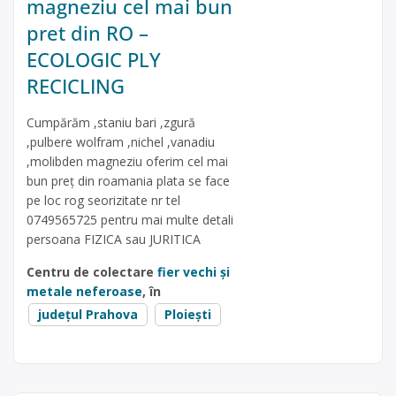
magneziu cel mai bun
pret din RO –
ECOLOGIC PLY
RECICLING
Cumpărăm ,staniu bari ,zgură
,pulbere wolfram ,nichel ,vanadiu
,molibden magneziu oferim cel mai
bun preț din roamania plata se face
pe loc rog seorizitate nr tel
0749565725 pentru mai multe detali
persoana FIZICA sau JURITICA
Centru de colectare
fier vechi și
metale neferoase
, în
județul Prahova
Ploiești