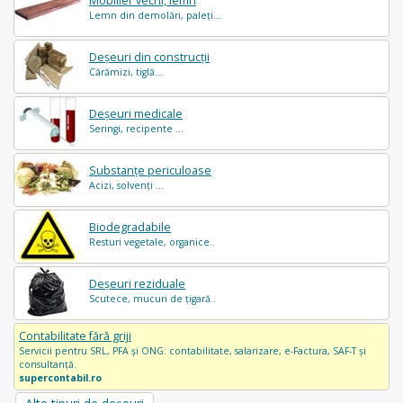
Mobilier vechi, lemn
Lemn din demolări, paleți...
Deșeuri din construcții
Cărămizi, tiglă...
Deșeuri medicale
Seringi, recipente ...
Substanțe periculoase
Acizi, solvenți ...
Biodegradabile
Resturi vegetale, organice..
Deșeuri reziduale
Scutece, mucuri de țigară..
Contabilitate fără griji
Servicii pentru SRL, PFA și ONG: contabilitate, salarizare, e-Factura, SAF-T și
consultanță.
supercontabil.ro