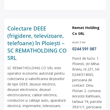
Colectare DEEE
Remat Holding
Co SRL
(frigidere, televizoare,
telefoane) în Ploiești –
acum 5 ani
0244 591 087
SC REMATHOLDING CO
SRL
Punct de lucru: 1.
Ploiesti, str.Mihai
SC REMATHOLDING CO SRL este
Bravu, nr.231, tel.
operator economic autorizat pentru
0244/514065,
colectarea și valorificarea deșeurilor
persoana de
de tipe DEEE: deșeuri electrice,
contact: Dinu
deșeuri electronice, deșeuri
Florian 2. comuna
electrocasnice, cabluri electrice,
Aricestii Rahtivani,
conductori și cablaje auto, aparatură
tarlaua 74, parcela
electrică, imprimante, televizoare,
393/1/1, persoana