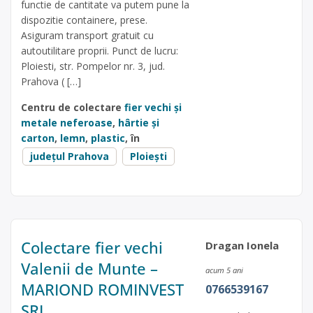
functie de cantitate va putem pune la
dispozitie containere, prese.
Asiguram transport gratuit cu
autoutilitare proprii. Punct de lucru:
Ploiesti, str. Pompelor nr. 3, jud.
Prahova ( […]
Centru de colectare
fier vechi și
metale neferoase
,
hârtie și
carton
,
lemn
,
plastic
, în
județul Prahova
Ploiești
Colectare fier vechi
Dragan Ionela
Valenii de Munte –
acum 5 ani
MARIOND ROMINVEST
0766539167
SRL