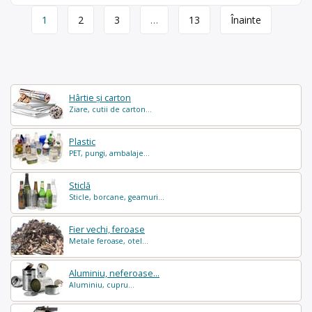
Page
1
2
3
…
13
Înainte
navigation
Hârtie și carton
Ziare, cutii de carton...
Plastic
PET, pungi, ambalaje...
Sticlă
Sticle, borcane, geamuri...
Fier vechi, feroase
Metale feroase, otel...
Aluminiu, neferoase...
Aluminiu, cupru...