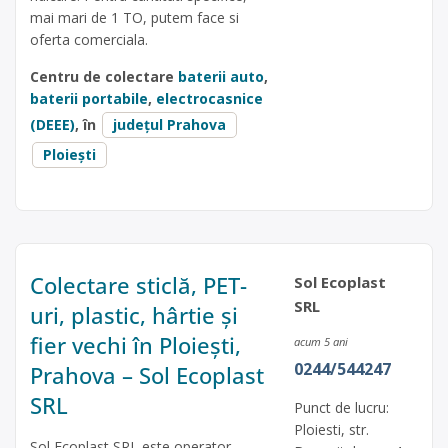
mai mari de 1 TO, putem face si
oferta comerciala.
Centru de colectare
baterii auto
,
baterii portabile
,
electrocasnice
(DEEE)
, în
județul Prahova
Ploiești
Colectare sticlă, PET-
Sol Ecoplast
SRL
uri, plastic, hârtie și
fier vechi în Ploiești,
acum 5 ani
0244/544247
Prahova – Sol Ecoplast
SRL
Punct de lucru:
Ploiesti, str.
Sol Ecoplast SRL este operator