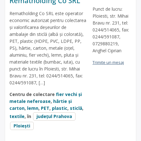
Rematholding Co SRL
Punct de lucru:
Rematholding Co SRL este operator
Ploiesti, str. Mihai
economic autorizat pentru colectarea
Bravu nr. 231, tel:
și valorificarea deșeurilor de
0244/514065, fax:
ambalaje din sticlă (albă și colorată),
0244/591087,
PET, plastic (HDPE, PVC, LDPE, PP,
0729880219,
PS), hârtie, carton, metale (oțel,
Anghel Ciprian
aluminiu, fier vechi), lemn, pluta și
materiale textile (bumbac, iuta), cu
Trimite un mesaj
punct de lucru în Ploiesti, str. Mihai
Bravu nr. 231, tel: 0244/514065, fax:
0244/591087, […]
Centru de colectare
fier vechi și
metale neferoase
,
hârtie și
carton
,
lemn
,
PET
,
plastic
,
sticlă
,
textile
, în
județul Prahova
Ploiești