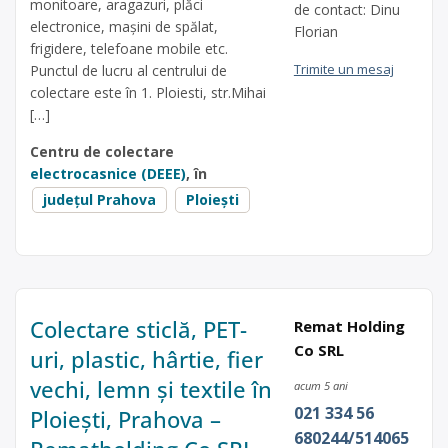
monitoare, aragazuri, plăci
de contact: Dinu
electronice, mașini de spălat,
Florian
frigidere, telefoane mobile etc.
Trimite un mesaj
Punctul de lucru al centrului de
colectare este în 1. Ploiesti, str.Mihai
[…]
Centru de colectare
electrocasnice (DEEE)
, în
județul Prahova
Ploiești
Colectare sticlă, PET-
Remat Holding
Co SRL
uri, plastic, hârtie, fier
vechi, lemn și textile în
acum 5 ani
021 334 56
Ploiești, Prahova –
680244/514065