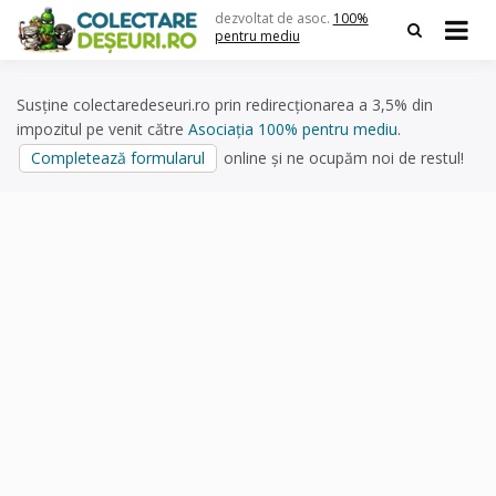
Skip
dezvoltat de asoc.
100%
to
pentru mediu
content
Susține colectaredeseuri.ro prin redirecționarea a 3,5% din
impozitul pe venit către
Asociația 100% pentru mediu
.
Completează formularul
online și ne ocupăm noi de restul!