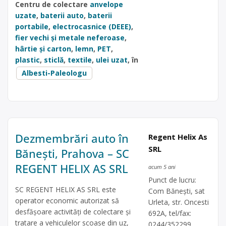
Centru de colectare
anvelope
uzate
,
baterii auto
,
baterii
portabile
,
electrocasnice (DEEE)
,
fier vechi și metale neferoase
,
hârtie și carton
,
lemn
,
PET
,
plastic
,
sticlă
,
textile
,
ulei uzat
, în
Albesti-Paleologu
Dezmembrări auto în
Regent Helix As
SRL
Bănești, Prahova – SC
REGENT HELIX AS SRL
acum 5 ani
Punct de lucru:
SC REGENT HELIX AS SRL este
Com Bănești, sat
operator economic autorizat să
Urleta, str. Oncesti
desfăşoare activităţi de colectare şi
692A, tel/fax:
tratare a vehiculelor scoase din uz,
0244/352299,