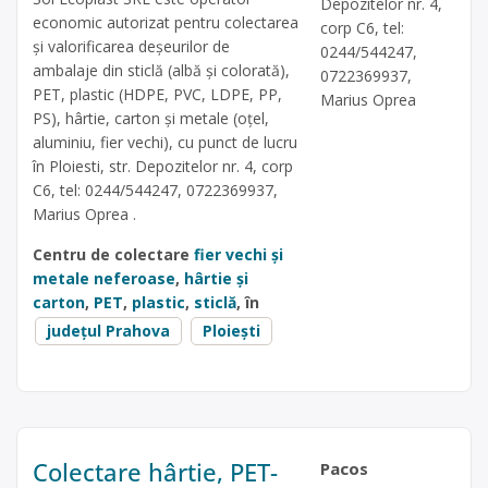
Depozitelor nr. 4,
economic autorizat pentru colectarea
corp C6, tel:
și valorificarea deșeurilor de
0244/544247,
ambalaje din sticlă (albă și colorată),
0722369937,
PET, plastic (HDPE, PVC, LDPE, PP,
Marius Oprea
PS), hârtie, carton și metale (oțel,
aluminiu, fier vechi), cu punct de lucru
în Ploiesti, str. Depozitelor nr. 4, corp
C6, tel: 0244/544247, 0722369937,
Marius Oprea .
Centru de colectare
fier vechi și
metale neferoase
,
hârtie și
carton
,
PET
,
plastic
,
sticlă
, în
județul Prahova
Ploiești
Colectare hârtie, PET-
Pacos