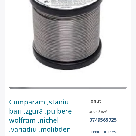
Cumpărăm ,staniu
ionut
bari ,zgură ,pulbere
acum 6 luni
wolfram ,nichel
0749565725
,vanadiu ,molibden
Trimite un mesaj