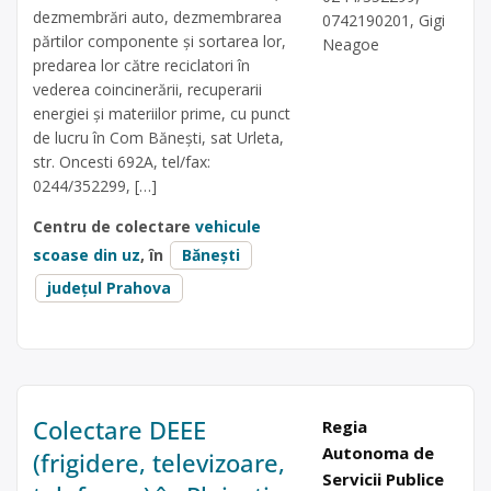
dezmembrări auto, dezmembrarea
0742190201, Gigi
părtilor componente și sortarea lor,
Neagoe
predarea lor către reciclatori în
vederea coincinerării, recuperarii
energiei și materiilor prime, cu punct
de lucru în Com Bănești, sat Urleta,
str. Oncesti 692A, tel/fax:
0244/352299, […]
Centru de colectare
vehicule
scoase din uz
, în
Bănești
județul Prahova
Colectare DEEE
Regia
Autonoma de
(frigidere, televizoare,
Servicii Publice