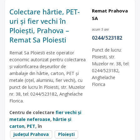
Colectare hârtie, PET-
Remat Prahova
SA
uri și fier vechi în
Ploiești, Prahova –
acum 5 ani
0244/523182
Remat Sa Ploiesti
Punct de lucru:
Remat Sa Ploiesti este operator
Ploiesti, str.
economic autorizat pentru colectarea
Muzelor nr. 38, tel:
și valorificarea deșeurilor de
0244/523182,
ambalaje din hârtie, carton, PET și
Anghelache
metale (oțel, aluminiu, fier vechi), cu
Florica
punct de lucru în Ploiesti, str. Muzelor
nr. 38, tel: 0244/523182, Anghelache
Florica.
Centru de colectare
fier vechi și
metale neferoase
,
hârtie și
carton
,
PET
, în
județul Prahova
Ploiești