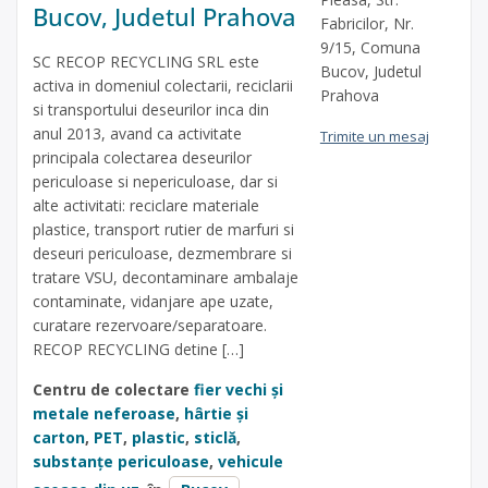
Bucov, Judetul Prahova
Fabricilor, Nr.
9/15, Comuna
SC RECOP RECYCLING SRL este
Bucov, Judetul
activa in domeniul colectarii, reciclarii
Prahova
si transportului deseurilor inca din
anul 2013, avand ca activitate
Trimite un mesaj
principala colectarea deseurilor
periculoase si nepericuloase, dar si
alte activitati: reciclare materiale
plastice, transport rutier de marfuri si
deseuri periculoase, dezmembrare si
tratare VSU, decontaminare ambalaje
contaminate, vidanjare ape uzate,
curatare rezervoare/separatoare.
RECOP RECYCLING detine […]
Centru de colectare
fier vechi și
metale neferoase
,
hârtie și
carton
,
PET
,
plastic
,
sticlă
,
substanțe periculoase
,
vehicule