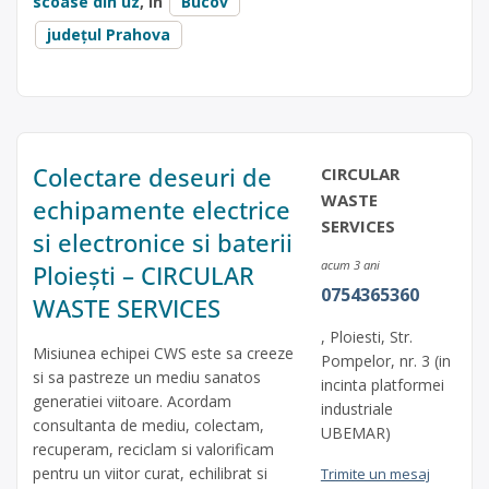
scoase din uz
, în
Bucov
județul Prahova
Colectare deseuri de
CIRCULAR
WASTE
echipamente electrice
SERVICES
si electronice si baterii
acum 3 ani
Ploiești – CIRCULAR
0754365360
WASTE SERVICES
, Ploiesti, Str.
Misiunea echipei CWS este sa creeze
Pompelor, nr. 3 (in
si sa pastreze un mediu sanatos
incinta platformei
generatiei viitoare. Acordam
industriale
consultanta de mediu, colectam,
UBEMAR)
recuperam, reciclam si valorificam
pentru un viitor curat, echilibrat si
Trimite un mesaj