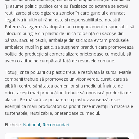
își asume politici publice care să faciliteze colectarea selectivă,
reutilizarea și ecologizarea zonelor în care gunoiul e aruncat
ilegal. Nu în ultimul rând, este și responsabilitatea noastră.
Putem să alegem să adoptăm un comportament responsabil: să
înlocuim pungile din plastic de unică folosință cu sacoșe din
pânză, săculeți textili, ambalaje din sticlă; să evităm produsele
ambalate inutil în plastic, să susținem branduri care promovează
politici de producție și comercializare prietenoase cu mediul, să
avem o atitudine cumpătată față de resursele comune.
Totuși, criza poluării cu plastic trebuie rezolvată la sursă. Marile
companii trebuie să promoveze un viitor verde, curat, care să
aibă în centru sănătatea oamenilor și a mediului. Înainte de
orice, acești mari producători trebuie să oprească producția de
plastic. Pe măsură ce poluarea cu plastic avansează, este
esențial ca marii producători să prioritizeze investiții în materiale
sustenabile, reutilizabile, prietenoase cu mediul.
Etichete:
Național
,
Recomandari