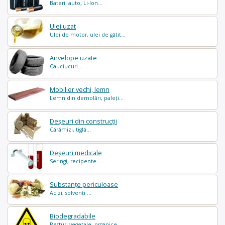
Baterii auto, Li-Ion...
Ulei uzat
Ulei de motor, ulei de gătit...
Anvelope uzate
Cauciucuri...
Mobilier vechi, lemn
Lemn din demolări, paleți...
Deșeuri din construcții
Cărămizi, tiglă...
Deșeuri medicale
Seringi, recipente ...
Substanțe periculoase
Acizi, solvenți ...
Biodegradabile
Resturi vegetale, organice..