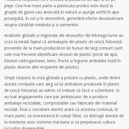
plaje. Cea mai mare parte a plasticului produs este dusă la
gropile de gunoi sau aruncată în natură și ajunge astfel în apa
proaspătă, în sol și în atmosferă, generând efecte devastatoare
asupra sănătății mediului și a oamenilor.
Analizele globale și regionale ale deșeurilor din întreaga lume au
scos la iveală faptul că ambalajele din plastic de unică folosință
provenite de la marii producători de bunuri de larg consum sunt
cele mai frecvent identificate deșeuri de plastic (sticle de apă,
băuturi carbogazoase, bere, fructe și legume ambalate inutil în
plastic diverse alte recipiente din plastic) .
Drept răspuns la criza globală a poluării cu plastic, unele dintre
aceste companii care aleg să își ambaleze produsele în plastic
de unică folosință au admis că trebuie să facă o schimbare. Și-
au luat angajamente care par ambițioase: de a produce
ambalaje reciclabile, compostabile sau fabricate din material
reciclat. Însă o cercetare atentă arată că acestea continuă, în
mare parte, să investească în soluții false, să distragă atenția de
la existențe unor sisteme mai bune și să perpetueze cultura
lucrurilor dispensabile.