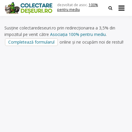
Skip
dezvoltat de asoc.
100%
to
pentru mediu
content
Susține colectaredeseuri.ro prin redirecționarea a 3,5% din
impozitul pe venit către
Asociația 100% pentru mediu
.
Completează formularul
online și ne ocupăm noi de restul!