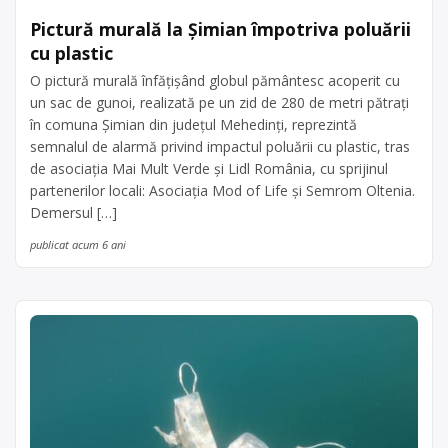
Pictură murală la Șimian împotriva poluării
cu plastic
O pictură murală înfățișând globul pământesc acoperit cu
un sac de gunoi, realizată pe un zid de 280 de metri pătrați
în comuna Șimian din județul Mehedinți, reprezintă
semnalul de alarmă privind impactul poluării cu plastic, tras
de asociația Mai Mult Verde și Lidl România, cu sprijinul
partenerilor locali: Asociația Mod of Life și Semrom Oltenia.
Demersul […]
publicat acum 6 ani