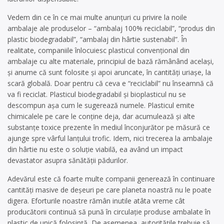
Vedem din ce în ce mai multe anunțuri cu privire la noile
ambalaje ale produselor – “ambalaj 100% reciclabil”, “produs din
plastic biodegradabil”, “ambalaj din hârtie sustenabil”. În
realitate, companiile înlocuiesc plasticul convențional din
ambalaje cu alte materiale, principiul de bază rămânând același,
și anume că sunt folosite și apoi aruncate, în cantități uriașe, la
scară globală. Doar pentru că ceva e “reciclabil” nu înseamnă că
va fi reciclat. Plasticul biodegradabil și bioplasticul nu se
descompun așa cum le sugerează numele. Plasticul emite
chimicalele pe care le conține deja, dar acumulează și alte
substanțe toxice prezente în mediul înconjurător pe măsură ce
ajunge spre vârful lanțului trofic. Idem, nici trecerea la ambalaje
din hârtie nu este o soluție viabilă, ea având un impact
devastator asupra sănătății pădurilor.
Adevărul este că foarte multe companii generează în continuare
cantități masive de deșeuri pe care planeta noastră nu le poate
digera. Eforturile noastre rămân inutile atâta vreme cât
producătorii continuă să pună în circulație produse ambalate în
plastic de unică folosință, De asemenea, autoritățile trebuie să