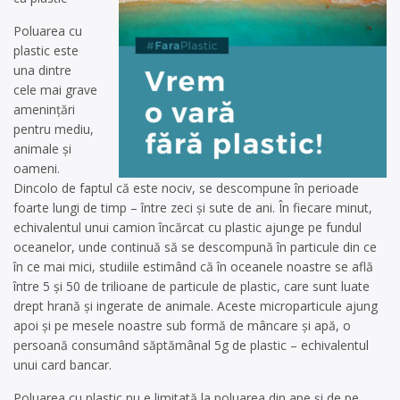
Poluarea cu
plastic este
una dintre
cele mai grave
amenințări
pentru mediu,
animale și
oameni.
Dincolo de faptul că este nociv, se descompune în perioade
foarte lungi de timp – între zeci și sute de ani. În fiecare minut,
echivalentul unui camion încărcat cu plastic ajunge pe fundul
oceanelor, unde continuă să se descompună în particule din ce
în ce mai mici, studiile estimând că în oceanele noastre se află
între 5 și 50 de trilioane de particule de plastic, care sunt luate
drept hrană și ingerate de animale. Aceste microparticule ajung
apoi și pe mesele noastre sub formă de mâncare și apă, o
persoană consumând săptămânal 5g de plastic – echivalentul
unui card bancar.
Poluarea cu plastic nu e limitată la poluarea din ape și de pe