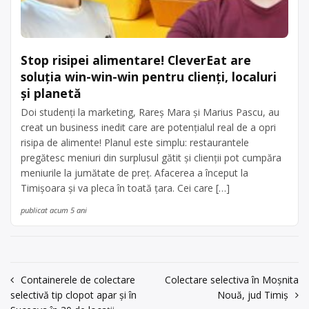
Stop risipei alimentare! CleverEat are
soluția win-win-win pentru clienți, localuri
și planetă
Doi studenți la marketing, Rareș Mara și Marius Pascu, au
creat un business inedit care are potențialul real de a opri
risipa de alimente! Planul este simplu: restaurantele
pregătesc meniuri din surplusul gătit și clienții pot cumpăra
meniurile la jumătate de preț. Afacerea a început la
Timișoara și va pleca în toată țara. Cei care […]
publicat acum 5 ani
Navigare
Containerele de colectare
Colectare selectiva în Moșnita
selectivă tip clopot apar și în
Nouă, jud Timiș
în