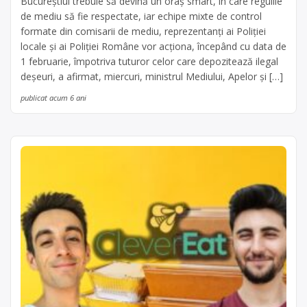
Bucureştiul trebuie să devină un oraş smart, în care regulile
de mediu să fie respectate, iar echipe mixte de control
formate din comisarii de mediu, reprezentanţi ai Poliţiei
locale şi ai Poliţiei Române vor acţiona, începând cu data de
1 februarie, împotriva tuturor celor care depozitează ilegal
deşeuri, a afirmat, miercuri, ministrul Mediului, Apelor şi […]
publicat acum 6 ani