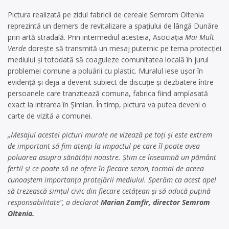
Pictura realizată pe zidul fabricii de cereale Semrom Oltenia
reprezintă un demers de revitalizare a spațiului de lângă Dunăre
prin artă stradală. Prin intermediul acesteia, Asociația
Mai Mult
Verde
dorește să transmită un mesaj puternic pe tema protecției
mediului și totodată să coaguleze comunitatea locală în jurul
problemei comune a poluării cu plastic. Muralul iese ușor în
evidență și deja a devenit subiect de discuție și dezbatere între
persoanele care tranzitează comuna, fabrica fiind amplasată
exact la intrarea în Șimian. În timp, pictura va putea deveni o
carte de vizită a comunei.
„Mesajul acestei picturi murale ne vizează pe toți și este extrem
de important să fim atenți la impactul pe care îl poate avea
poluarea asupra sănătății noastre. Știm ce înseamnă un pământ
fertil și ce poate să ne ofere în fiecare sezon, tocmai de aceea
cunoaștem importanța protejării mediului. Sperăm ca acest apel
să trezească simțul civic din fiecare cetățean și să aducă puțină
responsabilitate”, a declarat
Marian Zamfir, director Semrom
Oltenia.