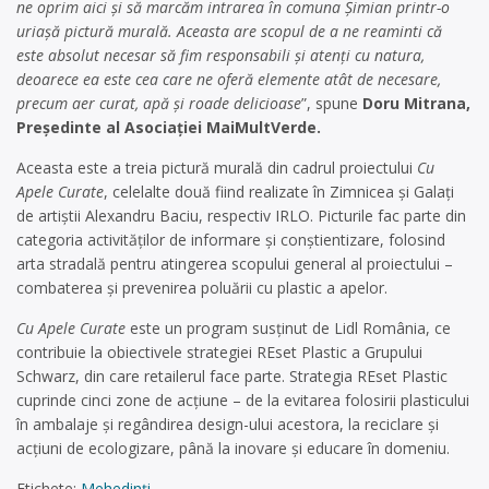
ne oprim aici și să marcăm intrarea în comuna Șimian printr-o
uriașă pictură murală. Aceasta are scopul de a ne reaminti că
este absolut necesar să fim responsabili și atenți cu natura,
deoarece ea este cea care ne oferă elemente atât de necesare,
precum aer curat, apă și roade delicioase
”, spune
Doru Mitrana,
Președinte al Asociației MaiMultVerde.
Aceasta este a treia pictură murală din cadrul proiectului
Cu
Apele Curate
, celelalte două fiind realizate în Zimnicea și Galați
de artiștii Alexandru Baciu, respectiv IRLO. Picturile fac parte din
categoria activităților de informare și conștientizare, folosind
arta stradală pentru atingerea scopului general al proiectului –
combaterea și prevenirea poluării cu plastic a apelor.
Cu Apele Curate
este un program susținut de Lidl România, ce
contribuie la obiectivele strategiei REset Plastic a Grupului
Schwarz, din care retailerul face parte. Strategia REset Plastic
cuprinde cinci zone de acțiune – de la evitarea folosirii plasticului
în ambalaje și regândirea design-ului acestora, la reciclare și
acțiuni de ecologizare, până la inovare și educare în domeniu.
Etichete:
Mehedinți