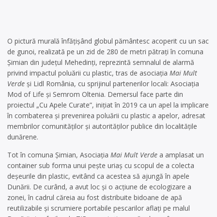
O pictură murală înfățișând globul pământesc acoperit cu un sac
de gunoi, realizată pe un zid de 280 de metri pătrați în comuna
Șimian din județul Mehedinți, reprezintă semnalul de alarmă
privind impactul poluării cu plastic, tras de asociația
Mai Mult
Verde
și Lidl România, cu sprijinul partenerilor locali: Asociația
Mod of Life și Semrom Oltenia. Demersul face parte din
proiectul „Cu Apele Curate”, inițiat în 2019 ca un apel la implicare
în combaterea și prevenirea poluării cu plastic a apelor, adresat
membrilor comunităților și autorităților publice din localitățile
dunărene.
Tot în comuna Șimian, Asociația
Mai Mult Verde
a amplasat un
container sub forma unui pește uriaș cu scopul de a colecta
deșeurile din plastic, evitând ca acestea să ajungă în apele
Dunării. De curând, a avut loc și o acțiune de ecologizare a
zonei, în cadrul căreia au fost distribuite bidoane de apă
reutilizabile și scrumiere portabile pescarilor aflați pe malul