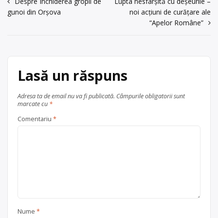
Navigare
Despre Închiderea gropii de
Lupta nesfârșită cu deșeurile –
gunoi din Orșova
noi acțiuni de curăţare ale
în
“Apelor Române”
articole
Lasă un răspuns
Adresa ta de email nu va fi publicată.
Câmpurile obligatorii sunt
marcate cu
*
Comentariu
*
Nume
*