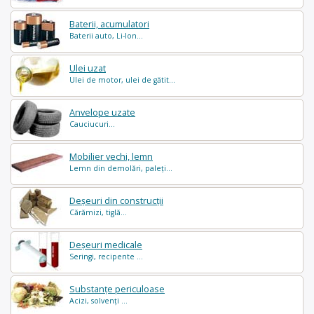
Baterii, acumulatori
Baterii auto, Li-Ion...
Ulei uzat
Ulei de motor, ulei de gătit...
Anvelope uzate
Cauciucuri...
Mobilier vechi, lemn
Lemn din demolări, paleți...
Deșeuri din construcții
Cărămizi, tiglă...
Deșeuri medicale
Seringi, recipente ...
Substanțe periculoase
Acizi, solvenți ...