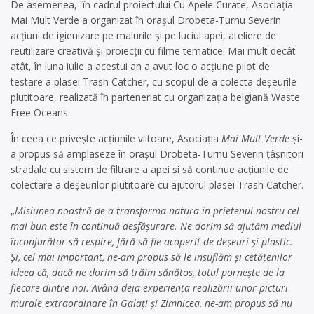
De asemenea, în cadrul proiectului Cu Apele Curate, Asociația
Mai Mult Verde a organizat în orașul Drobeta-Turnu Severin
acțiuni de igienizare pe malurile și pe luciul apei, ateliere de
reutilizare creativă și proiecții cu filme tematice. Mai mult decât
atât, în luna iulie a acestui an a avut loc o acțiune pilot de
testare a plasei Trash Catcher, cu scopul de a colecta deșeurile
plutitoare, realizată în parteneriat cu organizația belgiană Waste
Free Oceans.
În ceea ce privește acțiunile viitoare, Asociația
Mai Mult Verde
și-
a propus să amplaseze în orașul Drobeta-Turnu Severin țâșnitori
stradale cu sistem de filtrare a apei și să continue acțiunile de
colectare a deșeurilor plutitoare cu ajutorul plasei Trash Catcher.
„
Misiunea noastră de a transforma natura în prietenul nostru cel
mai bun este în continuă desfășurare. Ne dorim să ajutăm mediul
înconjurător să respire, fără să fie acoperit de deșeuri și plastic.
Și, cel mai important, ne-am propus să le insuflăm și cetățenilor
ideea că, dacă ne dorim să trăim sănătos, totul pornește de la
fiecare dintre noi. Având deja experiența realizării unor picturi
murale extraordinare în Galați și Zimnicea, ne-am propus să nu