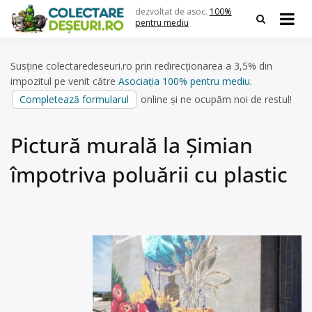
Skip
dezvoltat de asoc.
100%
to
pentru mediu
content
Susține colectaredeseuri.ro prin redirecționarea a 3,5% din
impozitul pe venit către
Asociația 100% pentru mediu
.
Completează formularul
online și ne ocupăm noi de restul!
Pictură murală la Șimian
împotriva poluării cu plastic