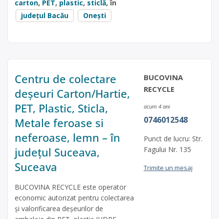
carton
,
PET
,
plastic
,
sticlă
, în
județul Bacău
Onești
Centru de colectare
BUCOVINA
RECYCLE
deșeuri Carton/Hartie,
PET, Plastic, Sticla,
acum 4 ani
0746012548
Metale feroase si
neferoase, lemn – în
Punct de lucru: Str.
județul Suceava,
Fagului Nr. 135
Suceava
Trimite un mesaj
BUCOVINA RECYCLE este operator
economic autorizat pentru colectarea
și valorificarea deșeurilor de