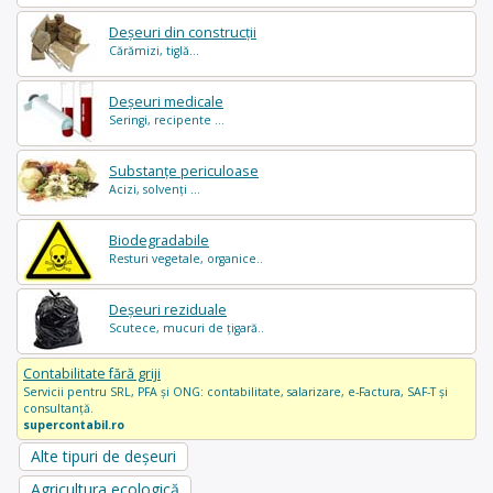
Deșeuri din construcții
Cărămizi, tiglă...
Deșeuri medicale
Seringi, recipente ...
Substanțe periculoase
Acizi, solvenți ...
Biodegradabile
Resturi vegetale, organice..
Deșeuri reziduale
Scutece, mucuri de țigară..
Contabilitate fără griji
Servicii pentru SRL, PFA și ONG: contabilitate, salarizare, e-Factura, SAF-T și
consultanță.
supercontabil.ro
Alte tipuri de deșeuri
Agricultura ecologică