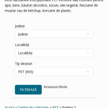
apă, bere, băuturi alcoolice, sucuri, ulei vegetal, flacoane de
muştar sau de ketchup, borcane de plastic.
Județe
Localități
Tip deșeuri
Resetează filtrele
FILTREAZĂ
Acasă
Centre de colectare
PET
Pagina 2