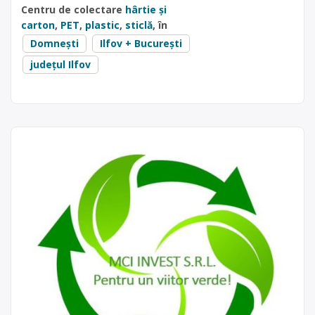
Centru de colectare
hârtie și
carton
,
PET
,
plastic
,
sticlă
, în
Domnești
Ilfov + București
județul Ilfov