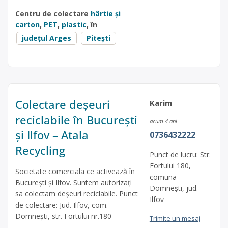
Centru de colectare
hârtie și
carton
,
PET
,
plastic
, în
județul Arges
Pitești
Colectare deșeuri
Karim
reciclabile în București
acum 4 ani
și Ilfov – Atala
0736432222
Recycling
Punct de lucru: Str.
Fortului 180,
Societate comerciala ce activează în
comuna
București și Ilfov. Suntem autorizați
Domnești, jud.
sa colectam deșeuri reciclabile. Punct
Ilfov
de colectare: Jud. Ilfov, com.
Domnești, str. Fortului nr.180
Trimite un mesaj