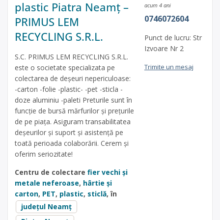
plastic Piatra Neamț –
acum 4 ani
0746072604
PRIMUS LEM
RECYCLING S.R.L.
Punct de lucru: Str
Izvoare Nr 2
S.C. PRIMUS LEM RECYCLING S.R.L.
Trimite un mesaj
este o societate specializata pe
colectarea de deșeuri nepericuloase:
-carton -folie -plastic- -pet -sticla -
doze aluminiu -paleti Preturile sunt în
funcție de bursă mărfurilor și prețurile
de pe piața. Asiguram transabilitatea
deșeurilor și suport și asistență pe
toată perioada colaborării. Cerem și
oferim seriozitate!
Centru de colectare
fier vechi și
metale neferoase
,
hârtie și
carton
,
PET
,
plastic
,
sticlă
, în
județul Neamț