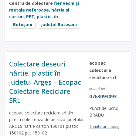
Centru de colectare
fier vechi și
metale neferoase
,
hârtie și
carton
,
PET
,
plastic
, în
Botoșani
județul Botoșani
Colectare deșeuri
ecopac
colectare
hârtie, plastic în
reciclare srl
judetul Argeș – Ecopac
acum 4 ani
Colectare Reciclare
0763093093
SRL
Punct de lucru:
ecopac colectare reciclare srl din
BRADU
pitesti colecteaza de pe raza judetului
ARGES hartie carton 150101 plastic
Trimite un mesaj
150102 pet 150102