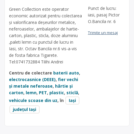
Punct de lucru:
Green Collection este operator
iasi, pasaj Pictor
economic autorizat pentru colectarea
O.Bancila nr. 6
și valorificarea deșeurilor metalice,
neferoaselor, ambalajelor de hartie-
Trimite un mesaj
carton, plastic, sticla, doze aluminiu
,paleti lemn cu punctul de lucru in
Iasi, str. Octav Bancila nr.6 vis-a-vis
de fosta fabrica Tigarete.
Tel:0741732884 Tilihi Andrei
Centru de colectare
baterii auto
,
electrocasnice (DEEE)
,
fier vechi
și metale neferoase
,
hârtie și
carton
,
lemn
,
PET
,
plastic
,
sticlă
,
vehicule scoase din uz
, în
Iași
județul Iași