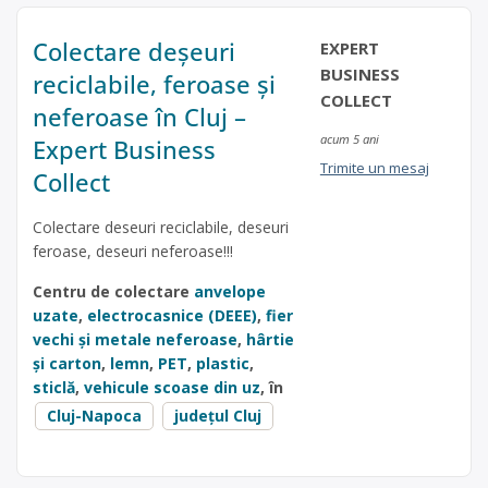
Colectare deșeuri
EXPERT
BUSINESS
reciclabile, feroase și
COLLECT
neferoase în Cluj –
acum 5 ani
Expert Business
Trimite un mesaj
Collect
Colectare deseuri reciclabile, deseuri
feroase, deseuri neferoase!!!
Centru de colectare
anvelope
uzate
,
electrocasnice (DEEE)
,
fier
vechi și metale neferoase
,
hârtie
și carton
,
lemn
,
PET
,
plastic
,
sticlă
,
vehicule scoase din uz
, în
Cluj-Napoca
județul Cluj