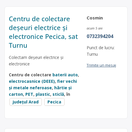
Centru de colectare
Cosmin
deșeuri electrice și
acum 5 ani
electronice Pecica, sat
0732394204
Turnu
Punct de lucru:
Turnu
Colectam deșeuri electrice și
electronice
Trimite un mesaj
Centru de colectare
baterii auto
,
electrocasnice (DEEE)
,
fier vechi
și metale neferoase
,
hârtie și
carton
,
PET
,
plastic
,
sticlă
, în
județul Arad
Pecica