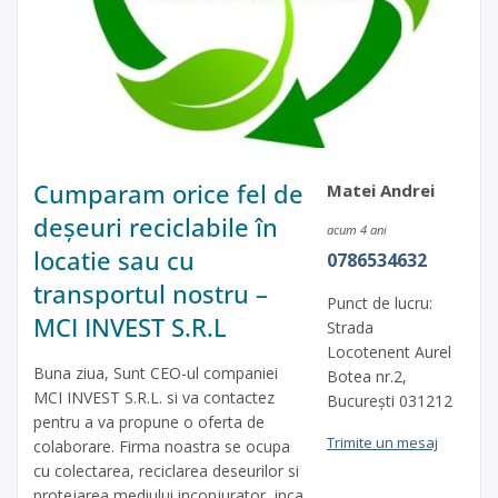
Cumparam orice fel de
Matei Andrei
deșeuri reciclabile în
acum 4 ani
locatie sau cu
0786534632
transportul nostru –
Punct de lucru:
MCI INVEST S.R.L
Strada
Locotenent Aurel
Buna ziua, Sunt CEO-ul companiei
Botea nr.2,
MCI INVEST S.R.L. si va contactez
București 031212
pentru a va propune o oferta de
Trimite un mesaj
colaborare. Firma noastra se ocupa
cu colectarea, reciclarea deseurilor si
protejarea mediului inconjurator, inca