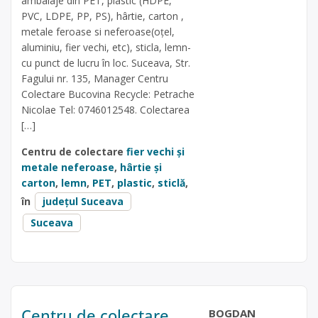
ambalaje din PET, plastic (HDPE,
PVC, LDPE, PP, PS), hârtie, carton ,
metale feroase si neferoase(oțel,
aluminiu, fier vechi, etc), sticla, lemn-
cu punct de lucru în loc. Suceava, Str.
Fagului nr. 135, Manager Centru
Colectare Bucovina Recycle: Petrache
Nicolae Tel: 0746012548. Colectarea
[…]
Centru de colectare
fier vechi și
metale neferoase
,
hârtie și
carton
,
lemn
,
PET
,
plastic
,
sticlă
,
în
județul Suceava
Suceava
Centru de colectare
BOGDAN