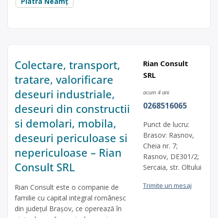
Piatra Neamț
Colectare, transport,
Rian Consult
SRL
tratare, valorificare
deseuri industriale,
acum 4 ani
0268516065
deseuri din constructii
si demolari, mobila,
Punct de lucru:
deseuri periculoase si
Brasov: Rasnov,
Cheia nr. 7;
nepericuloase – Rian
Rasnov, DE301/2;
Consult SRL
Sercaia, str. Oltului
Trimite un mesaj
Rian Consult este o companie de
familie cu capital integral românesc
din județul Braşov, ce operează în