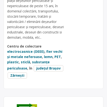
piaţa deşeurilor periculoase şi
nepericuloase de peste 15 ani, în
domeniul colectării, transportului,
stocării temporare, tratării şi
valoriﬁcării / eliminării deşeurilor
periculoase şi nepericuloase, deseuri
industriale, deseuri din constructii si
demolari, mobila, etc..
Centru de colectare
electrocasnice (DEEE)
,
fier vechi
și metale neferoase
,
lemn
,
PET
,
plastic
,
sticlă
,
substanțe
periculoase
, în
județul Brașov
Zărnești