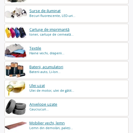
Surse de iluminat
Becuri fluorescente, LED-uri...
Cartușe de imprimantă
toner, cartușe de cerneală...
Textile
Haine vechi, draperii...
Baterii, acumulatori
Baterii auto, Li-Ion...
Ulei uzat
Ulei de motor, ulei de gătit...
Anvelope uzate
Cauciucuri...
Mobilier vechi, lemn
Lemn din demolări, paleți...