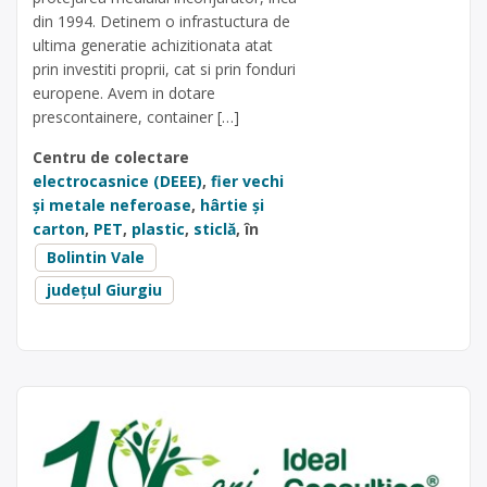
din 1994. Detinem o infrastuctura de
ultima generatie achizitionata atat
prin investiti proprii, cat si prin fonduri
europene. Avem in dotare
prescontainere, container […]
Centru de colectare
electrocasnice (DEEE)
,
fier vechi
și metale neferoase
,
hârtie și
carton
,
PET
,
plastic
,
sticlă
, în
Bolintin Vale
județul Giurgiu