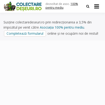
Skip
dezvoltat de asoc.
100%
to
pentru mediu
content
Susține colectaredeseuri.ro prin redirecționarea a 3,5% din
impozitul pe venit către
Asociația 100% pentru mediu
.
Completează formularul
online și ne ocupăm noi de restul!