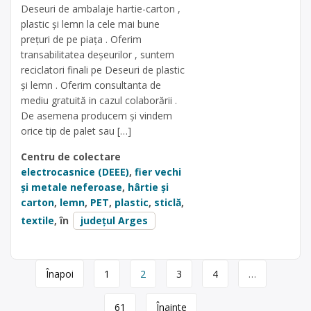
Deseuri de ambalaje hartie-carton ,
plastic și lemn la cele mai bune
prețuri de pe piața . Oferim
transabilitatea deșeurilor , suntem
reciclatori finali pe Deseuri de plastic
și lemn . Oferim consultanta de
mediu gratuită in cazul colaborării .
De asemena producem și vindem
orice tip de palet sau […]
Centru de colectare
electrocasnice (DEEE)
,
fier vechi
și metale neferoase
,
hârtie și
carton
,
lemn
,
PET
,
plastic
,
sticlă
,
textile
, în
județul Arges
Page
Înapoi
1
2
3
4
…
navigation
61
Înainte