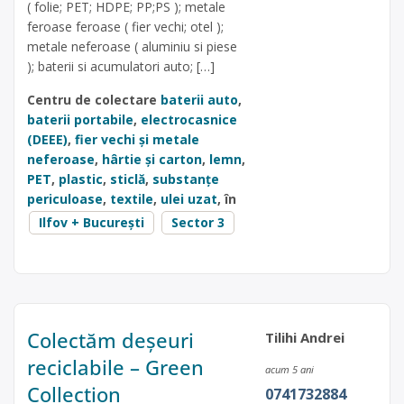
( folie; PET; HDPE; PP;PS ); metale
feroase feroase ( fier vechi; otel );
metale neferoase ( aluminiu si piese
); baterii si acumulatori auto; […]
Centru de colectare
baterii auto
,
baterii portabile
,
electrocasnice
(DEEE)
,
fier vechi și metale
neferoase
,
hârtie și carton
,
lemn
,
PET
,
plastic
,
sticlă
,
substanțe
periculoase
,
textile
,
ulei uzat
, în
Ilfov + București
Sector 3
Colectăm deșeuri
Tilihi Andrei
reciclabile – Green
acum 5 ani
Collection
0741732884