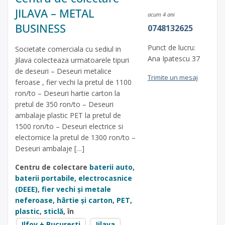
JILAVA – METAL
acum 4 ani
BUSINESS
0748132625
Punct de lucru:
Societate comerciala cu sediul in
Ana Ipatescu 37
Jilava colecteaza urmatoarele tipuri
de deseuri – Deseuri metalice
Trimite un mesaj
feroase , fier vechi la pretul de 1100
ron/to – Deseuri hartie carton la
pretul de 350 ron/to – Deseuri
ambalaje plastic PET la pretul de
1500 ron/to – Deseuri electrice si
electornice la pretul de 1300 ron/to –
Deseuri ambalaje […]
Centru de colectare
baterii auto
,
baterii portabile
,
electrocasnice
(DEEE)
,
fier vechi și metale
neferoase
,
hârtie și carton
,
PET
,
plastic
,
sticlă
, în
Ilfov + București
Jilava