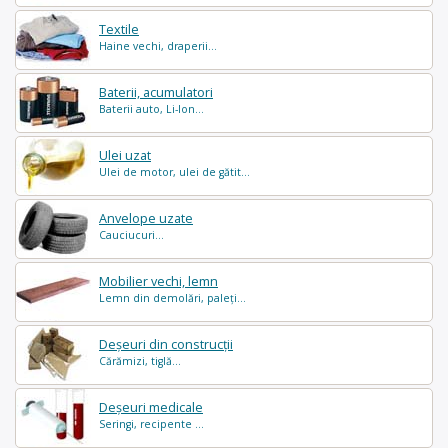
Textile
Haine vechi, draperii...
Baterii, acumulatori
Baterii auto, Li-Ion...
Ulei uzat
Ulei de motor, ulei de gătit...
Anvelope uzate
Cauciucuri...
Mobilier vechi, lemn
Lemn din demolări, paleți...
Deșeuri din construcții
Cărămizi, tiglă...
Deșeuri medicale
Seringi, recipente ...