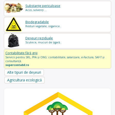
Substanțe periculoase
Acizi, solvenți ...
Biodegradabile
Resturi vegetale, organice..
Deșeuri reziduale
Scutece, mucuri de țigară..
Contabilitate fără griji
Servicii pentru SRL, PFA și ONG: contabilitate, salarizare, e-Factura, SAF-T și
consultanță.
supercontabil.ro
Alte tipuri de deșeuri
Agricultura ecologică