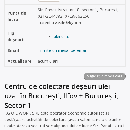
Str. Panait Istrati nr 18, sector 1, Bucuresti,
Punct de
021/2244782, 0728/062256
lucru
laurentiu.vasile@kgoil.ro
Tip
ulei uzat
deșeuri:
Email
Trimite un mesaj pe email
Actualizare
acum 6 ani
Sugerați o modificare
Centru de colectare deșeuri ulei
uzat în București, Ilfov + București,
Sector 1
KG OIL WORK SRL este operator economic autorizat să
desfăşoare activităţi de colectare şi/sau valorificare a uleiurilor
uzate. Adresa sediului social/punctului de lucru: Str. Panait Istrati