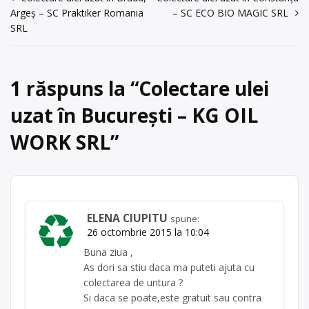
Navigare
Argeș – SC Praktiker Romania
– SC ECO BIO MAGIC SRL
Centru de colectare
ulei uzat
, în
în
SRL
București
Ilfov + București
articole
1 răspuns la “
Colectare ulei
uzat în București – KG OIL
WORK SRL
”
ELENA CIUPITU
spune:
26 octombrie 2015 la 10:04
Buna ziua ,
As dori sa stiu daca ma puteti ajuta cu
colectarea de untura ?
Si daca se poate,este gratuit sau contra