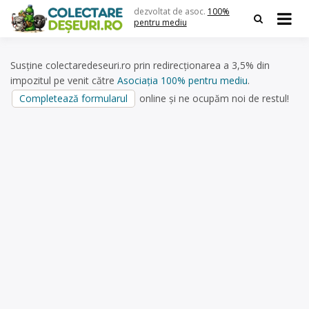
Skip
dezvoltat de asoc.
100%
to
pentru mediu
content
Susține colectaredeseuri.ro prin redirecționarea a 3,5% din
impozitul pe venit către
Asociația 100% pentru mediu
.
Completează formularul
online și ne ocupăm noi de restul!