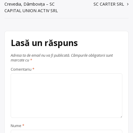
energiei și materiilor prime, cu punct
Crevedia, Dâmbovița – SC
SC CARTER SRL
în
de lucru în com. Viisoara, nr. 933B,
Trimite un mesaj
CAPITAL UNION ACTIV SRL
jud. Cluj
articole
Centru de colectare
vehicule
scoase din uz
, în
județul Cluj
Lasă un răspuns
Viișoara
Adresa ta de email nu va fi publicată.
Câmpurile obligatorii sunt
marcate cu
*
Comentariu
*
Nume
*