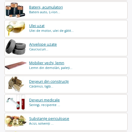
Baterii, acumulatori
Baterii auto, Li-Ion...
Ulei uzat
Ulei de motor, ulei de gătit...
Anvelope uzate
Cauciucuri...
Mobilier vechi, lemn
Lemn din demolări, paleți...
Deșeuri din construcții
Cărămizi, tiglă...
Deșeuri medicale
Seringi, recipente ...
Substanțe periculoase
Acizi, solvenți ...