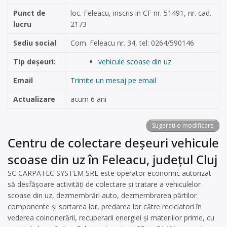
Punct de
loc. Feleacu, inscris in CF nr. 51491, nr. cad.
lucru
2173
Sediu social
Com. Feleacu nr. 34, tel: 0264/590146
Tip deșeuri:
vehicule scoase din uz
Email
Trimite un mesaj pe email
Actualizare
acum 6 ani
Sugerați o modificare
Centru de colectare deșeuri vehicule
scoase din uz în Feleacu, județul Cluj
SC CARPATEC SYSTEM SRL este operator economic autorizat
să desfăşoare activităţi de colectare şi tratare a vehiculelor
scoase din uz, dezmembrări auto, dezmembrarea părtilor
componente și sortarea lor, predarea lor către reciclatori în
vederea coincinerării, recuperarii energiei și materiilor prime, cu