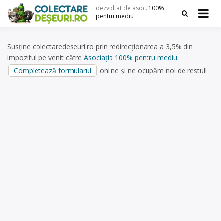
Skip
dezvoltat de asoc.
100%
to
pentru mediu
content
Susține colectaredeseuri.ro prin redirecționarea a 3,5% din
impozitul pe venit către
Asociația 100% pentru mediu
.
Completează formularul
online și ne ocupăm noi de restul!