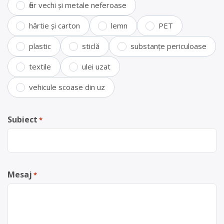
fier vechi și metale neferoase
hârtie și carton
lemn
PET
plastic
sticlă
substanțe periculoase
textile
ulei uzat
vehicule scoase din uz
Subiect
*
Mesaj
*