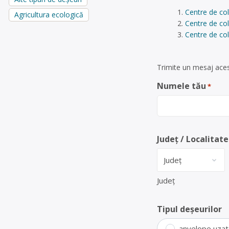
Centre de co
Agricultura ecologică
Centre de co
Centre de col
Trimite un mesaj aces
Numele tău
*
Județ / Localitate
Județ
Tipul deșeurilor
anvelope uza