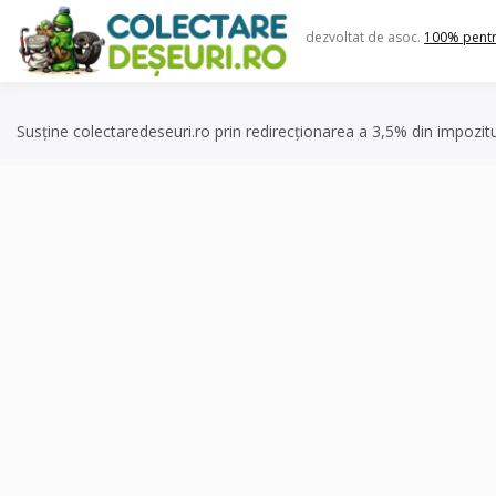
Skip
to
dezvoltat de asoc.
100% pent
content
Susține colectaredeseuri.ro prin redirecționarea a 3,5% din impozit