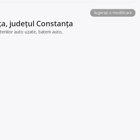
Sugerați o modificare
ța, județul Constanța
iilor auto uzate, baterii auto,