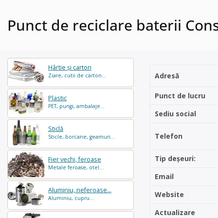
Punct de reciclare baterii Con
Hârtie și carton
Adresă
Ziare, cutii de carton...
Punct de lucru
Plastic
PET, pungi, ambalaje...
Sediu social
Sticlă
Telefon
Sticle, borcane, geamuri...
Tip deșeuri:
Fier vechi, feroase
Metale feroase, otel...
Email
Aluminiu, neferoase...
Website
Aluminiu, cupru...
Actualizare