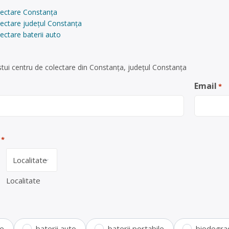
lectare Constanța
lectare județul Constanța
ectare baterii auto
tui centru de colectare din Constanța, județul Constanța
Email
*
*
Localitate
te
baterii auto
baterii portabile
biodegra