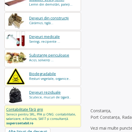
Lemn din demolări, paleți...
Deșeuri din construcții
Cărămizi, tiglă...
Deșeuri medicale
Seringi, recipente ...
Substanțe periculoase
Acizi, solvenți ...
Biodegradabile
Resturi vegetale, organice..
Deșeuri reziduale
Scutece, mucuri de țigară..
Contabilitate fără griji
Constanța,
Servicii pentru SRL, PFA și ONG: contabilitate,
Port Constanța, Radac
salarizare, e-Factura, SAF-T și consultanță.
supercontabil.ro
Vezi mai multe puncte
Alte tipuri de deșeuri