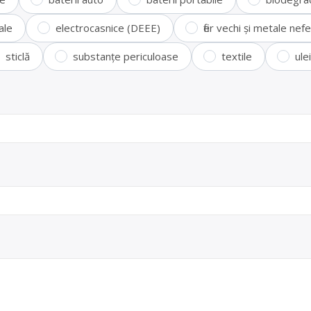
ale
electrocasnice (DEEE)
fier vechi și metale ne
sticlă
substanțe periculoase
textile
ule