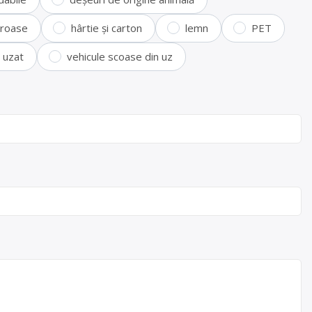
feroase
hârtie și carton
lemn
PET
i uzat
vehicule scoase din uz