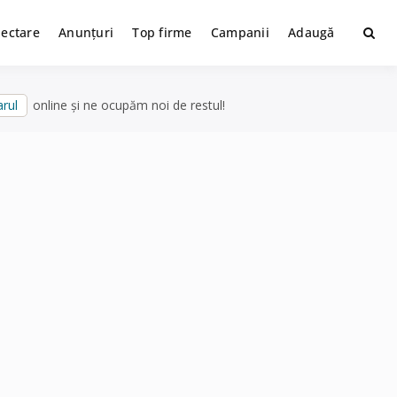
lectare
Anunțuri
Top firme
Campanii
Adaugă
rul
online și ne ocupăm noi de restul!