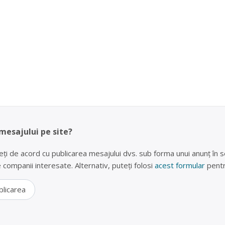
 mesajului pe site?
eți de acord cu publicarea mesajului dvs. sub forma unui anunț în se
lte companii interesate. Alternativ, puteți folosi
acest formular
pentr
blicarea