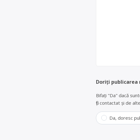
Doriți publicarea
Bifați "Da" dacă sunt
fiți contactat și de a
Da, doresc pu