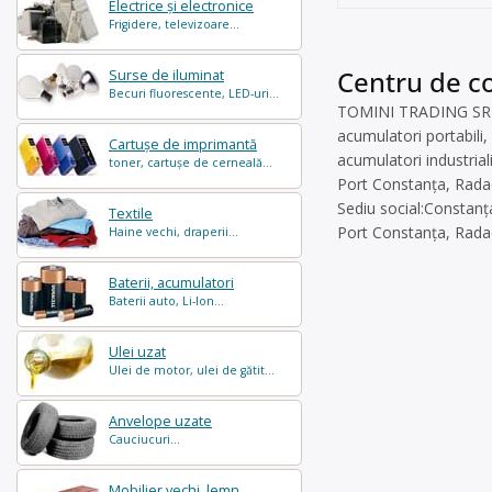
Electrice și electronice
Frigidere, televizoare...
Centru de co
Surse de iluminat
Becuri fluorescente, LED-uri...
TOMINI TRADING SRL es
acumulatori portabili,
Cartușe de imprimantă
acumulatori industrial
toner, cartușe de cerneală...
Port Constanța, Radac
Sediu social:Constanț
Textile
Port Constanța, Radac
Haine vechi, draperii...
Baterii, acumulatori
Baterii auto, Li-Ion...
Ulei uzat
Ulei de motor, ulei de gătit...
Anvelope uzate
Cauciucuri...
Mobilier vechi, lemn