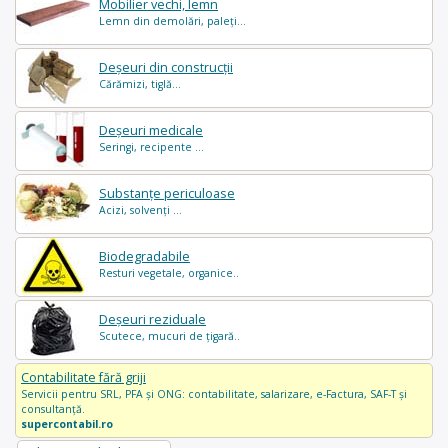
Mobilier vechi, lemn
Lemn din demolări, paleți...
Deșeuri din construcții
Cărămizi, tiglă...
Deșeuri medicale
Seringi, recipente ...
Substanțe periculoase
Acizi, solvenți ...
Biodegradabile
Resturi vegetale, organice..
Deșeuri reziduale
Scutece, mucuri de țigară..
Contabilitate fără griji
Servicii pentru SRL, PFA și ONG: contabilitate, salarizare, e-Factura, SAF-T și
consultanță.
supercontabil.ro