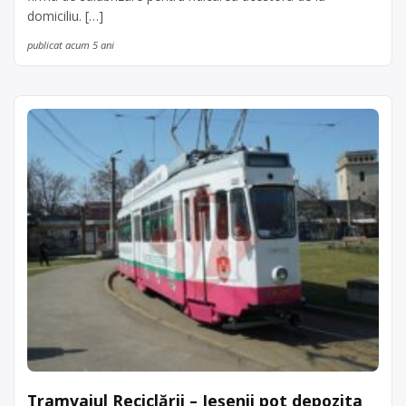
domiciliu. […]
publicat acum 5 ani
Tramvaiul Reciclării – Ieșenii pot depozita