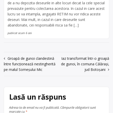
de a nu depozita deseurile in alte locuri decat la cele special
prevazute pentru colectarea acestora. In cazul in care acest
lucru se va intampla, angajatii RETIM nu vor ridica aceste
deseuri. Mai mult, in cazul in care deseurile sunt
abandonate, cei responsabili risca sa fie […]
publicat acum 6 ani
Navigare
Groapă de gunoi clandestină
Iaz transformat într-o groapă
între funcționează nestingherită
de gunoi, în comuna Călărași,
în
pe malul Someșului Mic
jud Botoșani
articole
Lasă un răspuns
Adresa ta de email nu va fi publicată.
Câmpurile obligatorii sunt
marcate cu
*