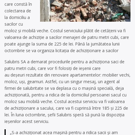
care constă în
colectarea de
la domiciliu a
sacilor cu
moloz și mobilă veche. Costul serviciului plătit de cetățeni va fi
valoarea de achiziție a sacilor menajeri de patru metri cubi, care
poate ajunge la suma de 225 de lei. Până la jumătatea lunii
octombrie se va organiza licitația de achiziționare a sacilor
Salubris SA a demarat procedurile pentru a achiziționa saci de
patru metri cubi, care vor fi folosiți de ieșenii care
au deșeuri rezultate din renovare apartamentelor: mobilier vechi,
moloz, uși, geamuri. Astfel, cu un singur mesaj, un agent al
firmei de salubritate se va deplasa cu o mașină specială, deja
achiziționată, pentru a ridica de la domiciliul persoanei sacul cu
moloz sau mobilă veche. Costul acestui serviciu va fi valoarea
de achiziționare a sacului, care va fi cuprinsă între 185 și 225 de
lei. În luna octombrie, șefii Salubris speră să pună la dispoziția
ieșenilor acest serviciu.
„S-a achiziționat acea mașină pentru a ridica sacii și am