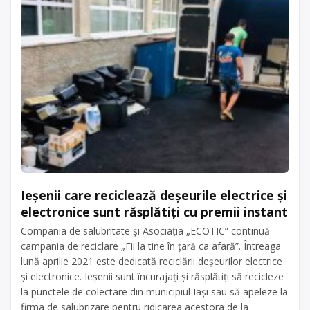
Ieșenii care reciclează deșeurile electrice și
electronice sunt răsplătiți cu premii instant
Compania de salubritate și Asociația „ECOTIC” continuă
campania de reciclare „Fii la tine în țară ca afară”. Întreaga
lună aprilie 2021 este dedicată reciclării deșeurilor electrice
și electronice. Ieșenii sunt încurajați și răsplătiți să recicleze
la punctele de colectare din municipiul Iași sau să apeleze la
firma de salubrizare pentru ridicarea acestora de la