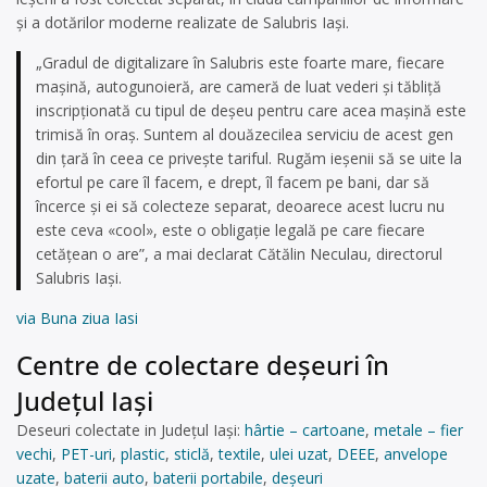
și a dotărilor moderne realizate de Salubris Iași.
„Gradul de digitalizare în Salubris este foarte mare, fiecare
mașină, autogunoieră, are cameră de luat vederi și tăbliță
inscripționată cu tipul de deșeu pentru care acea mașină este
trimisă în oraș. Suntem al douăzecilea serviciu de acest gen
din țară în ceea ce privește tariful. Rugăm ieșenii să se uite la
efortul pe care îl facem, e drept, îl facem pe bani, dar să
încerce și ei să colecteze separat, deoarece acest lucru nu
este ceva «cool», este o obligație legală pe care fiecare
cetățean o are”, a mai declarat Cătălin Neculau, directorul
Salubris Iași.
via Buna ziua Iasi
Centre de colectare deşeuri în
Județul Iași
Deseuri colectate in Județul Iași:
hârtie – cartoane
,
metale – fier
vechi
,
PET-uri
,
plastic
,
sticlă
,
textile
,
ulei uzat
,
DEEE
,
anvelope
uzate
,
baterii auto
,
baterii portabile
,
deșeuri