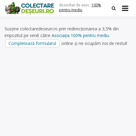
Skip
dezvoltat de asoc.
100%
to
pentru mediu
content
Susține colectaredeseuri.ro prin redirecționarea a 3,5% din
impozitul pe venit către
Asociația 100% pentru mediu
.
Completează formularul
online și ne ocupăm noi de restul!