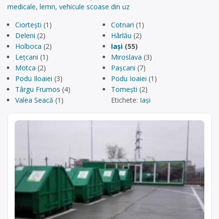
medicale
,
lemn
,
vehicule scoase din uz
Ciortești
(1)
Cotnari
(1)
Deleni
(2)
Hârlău
(2)
Holboca
(2)
Iași
(55)
Lețcani
(1)
Miroslava
(3)
Motca
(2)
Pașcani
(7)
Podu Iloaiei
(3)
Podu Ioaiei
(1)
Târgu Frumos
(4)
Tomești
(2)
Valea Seacă
(1)
Etichete:
Iași