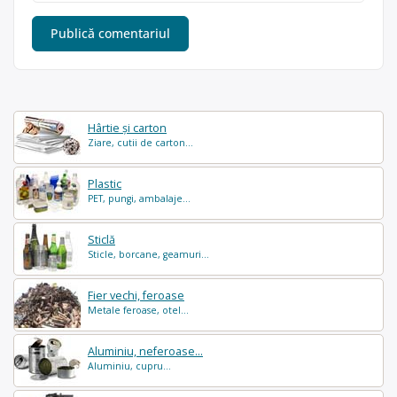
Hârtie și carton
Ziare, cutii de carton...
Plastic
PET, pungi, ambalaje...
Sticlă
Sticle, borcane, geamuri...
Fier vechi, feroase
Metale feroase, otel...
Aluminiu, neferoase...
Aluminiu, cupru...