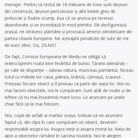
menajer. Pentru că restul de 18 milioane de tone sunt deșeuri
din construcții, deșeuri periculoase și alte belele greu de
prelucrat și foarte scump. Așa că se arunca pe terenuri
abandonate și se incendiază în mod primitiv. Ele desfigurează
orașul, ne otrăvesc plămânii și provoacă amenzi zdrobitoare din
partea Uniunii Europene. Ne așteaptă penalizări de sute de mii
de euro zilnic. Da, ZILNIC!
De fapt, Comisia Europeana de Mediu ne obligă să
redescoperim roata bine învârtită de bunici. Țăranii adevărați –
pe cale de dispariție – iubeau natura, munceau pământul, făceau
totul cu mâinile lor: casa, pâinea, brânză, cămașă, scaunul…
Prețuiau fiecare obiect și îl priveau ca parte din viața lor. Noi nu
mai facem obiectele, noi le cumpăram. Sunt atât de multe și de
ieftine că nu mai înseamnă mare lucru. Le aruncam pe unele
chiar fără să le mai folosim.
Noi, copiii de asfalt ai marilor orașe, trebuie să ne asumăm
faptul că, din clipa în care cumpăram un obiect, devenim
responsabili asupra lui. Asupra vieții și asupra morții lui. Viața de
apoi a obiectelor rămâne în sarcina noastră. Noi le alegem