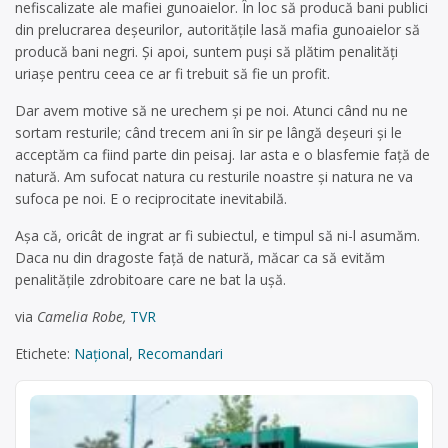
nefiscalizate ale mafiei gunoaielor. În loc să producă bani publici
din prelucrarea deșeurilor, autoritățile lasă mafia gunoaielor să
producă bani negri. Și apoi, suntem puși să plătim penalități
uriașe pentru ceea ce ar fi trebuit să fie un profit.
Dar avem motive să ne urechem și pe noi. Atunci când nu ne
sortam resturile; când trecem ani în sir pe lângă deșeuri și le
acceptăm ca fiind parte din peisaj. Iar asta e o blasfemie față de
natură. Am sufocat natura cu resturile noastre și natura ne va
sufoca pe noi. E o reciprocitate inevitabilă.
Așa că, oricât de ingrat ar fi subiectul, e timpul să ni-l asumăm.
Daca nu din dragoste față de natură, măcar ca să evităm
penalitățile zdrobitoare care ne bat la ușă.
via
Camelia Robe,
TVR
Etichete:
Național
,
Recomandari