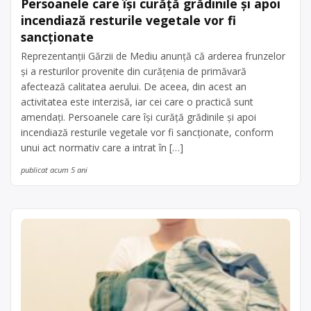
Persoanele care își curăță grădinile și apoi
incendiază resturile vegetale vor fi
sancționate
Reprezentanții Gărzii de Mediu anunță că arderea frunzelor
și a resturilor provenite din curățenia de primăvară
afectează calitatea aerului. De aceea, din acest an
activitatea este interzisă, iar cei care o practică sunt
amendați. Persoanele care își curăță grădinile și apoi
incendiază resturile vegetale vor fi sancționate, conform
unui act normativ care a intrat în […]
publicat acum 5 ani