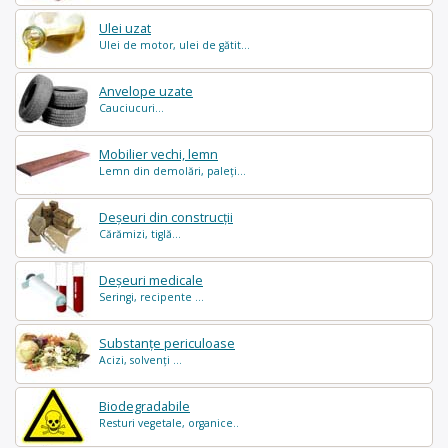
Ulei uzat
Ulei de motor, ulei de gătit...
Anvelope uzate
Cauciucuri...
Mobilier vechi, lemn
Lemn din demolări, paleți...
Deșeuri din construcții
Cărămizi, tiglă...
Deșeuri medicale
Seringi, recipente ...
Substanțe periculoase
Acizi, solvenți ...
Biodegradabile
Resturi vegetale, organice..