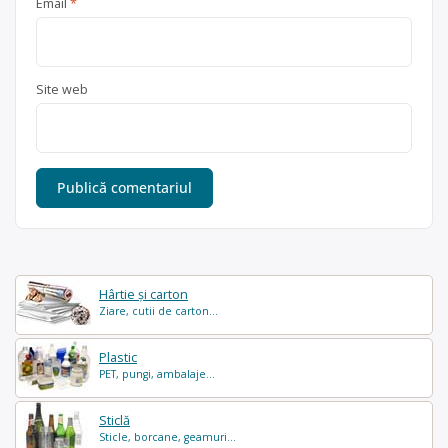
Email
*
Site web
Hârtie și carton
Ziare, cutii de carton...
Plastic
PET, pungi, ambalaje...
Sticlă
Sticle, borcane, geamuri...