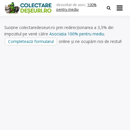
Skip
dezvoltat de asoc.
100%
to
pentru mediu
content
Susține colectaredeseuri.ro prin redirecționarea a 3,5% din
impozitul pe venit către
Asociația 100% pentru mediu
.
Completează formularul
online și ne ocupăm noi de restul!