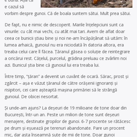
e cazul să
vorbim despre gunoi. Că de boala suntem sătui. Mult prea sătui.
De fapt, nu e nimic de descoperit. Marile înțelepciuni sunt ca
vinurile: cu cât mai vechi, cu atât mai tari. Avem de aflat doar
ceea ce bunicii știau bine și noi ne-am încăpățânat să uităm: în
lumea arhaică, gunoiul nu era niciodată în datoria altora, era
treaba celui care îl făcea. Țăranul găsea o soluție de reintegrare
a oricărui rest. Cățelul, purcelul, grădina preluau ce zvârlim noi
azi. Bunicul știa bine că gunoiul lui era treaba lui.
Între timp, “țăran” a devenit un cuvânt de ocară. Sărac, prost și
zgârcit – așa e văzut țăranul de către orășenii ignoranți și
risipitori, cei care așteaptă mașina primăriei să le strângă
gunoiul. De obicei nesortat.
Și unde-am ajuns? La deșeuri de 19 milioane de tone doar din
București, într-un an. Peste un milion de tone sunt deșeuri
menajere, destinate gropilor de gunoi. 6-7 procente se rătăcesc
pe drum și eșuează pe terenuri abandonate. Pare un procent
mic, dar asta înseamnă sute de mii de tone. Doar gunoi