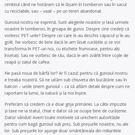
cimitirul când ne hotăram să le lășam în tomberon sau în sacul
cu reciclabile; sau – vaai! – pe un teren abandonat.
Gunoiul nostru ne exprimă. Sunt alegerile noastre și lasă urmele
noastre în tomberon, în groapa de gunoi. Despre cine credeți că
vorbesc PET-urile? Despre cei care le-au deschis capacul și le-au
golit. Ne vorbesc de bine dacă le-am lăsat curățele și se vor
transforma în PET-uri noi, cu etichete frumoase, pentru alți
însetați. Sau ne vorbesc de rău, dacă le-am zvârlit între cojile de
ceapă și zațul de cafea.
Ne pasă noua de bârfă lor? Ar fi cazul; pentru că gunoiul nostru
e treaba noastră. Să ne uităm sub chiuveta din bucătărie sau în
balcon – unde ținem gunoiul – ca să aflăm detalii despre cum ne
raportam la lume, la natură și la noi înșine.
Preferăm să credem că e doar grija primăriei. La câte impozite
și taxe ne ia statul, chiar e dator să se ocupe bine de curățenie.
Dator vândut! Avem toate motivele să urechem autoritățile
pentru cum bagă gunoiul sub preș. Sub preșurile noastre, nu ale
lor. Sub preșurile lor ajunge doar smântâneala din miliardele