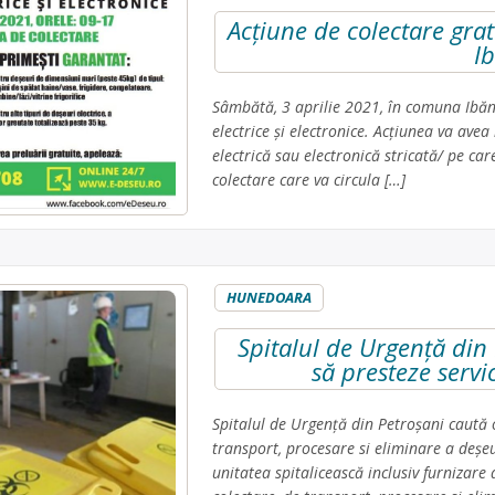
Acțiune de colectare gratu
Ib
Sâmbătă, 3 aprilie 2021, în comuna Ibăne
electrice și electronice. Acțiunea va avea
electrică sau electronică stricată/ pe ca
colectare care va circula […]
HUNEDOARA
Spitalul de Urgență din 
să presteze servi
Spitalul de Urgență din Petroșani caută o
transport, procesare si eliminare a deşeu
unitatea spitalicească inclusiv furnizare