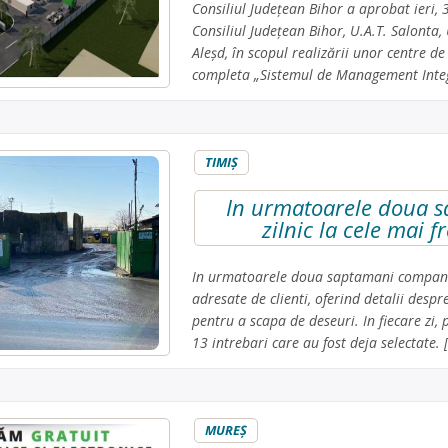
Consiliul Județean Bihor a aprobat ieri, 
Consiliul Județean Bihor, U.A.T. Salonta,
Aleșd, în scopul realizării unor centre de
completa „Sistemul de Management Integr
TIMIŞ
In urmatoarele doua 
zilnic la cele mai f
In urmatoarele doua saptamani compania 
adresate de clienti, oferind detalii despr
pentru a scapa de deseuri. In fiecare zi,
13 intrebari care au fost deja selectate. 
MUREŞ