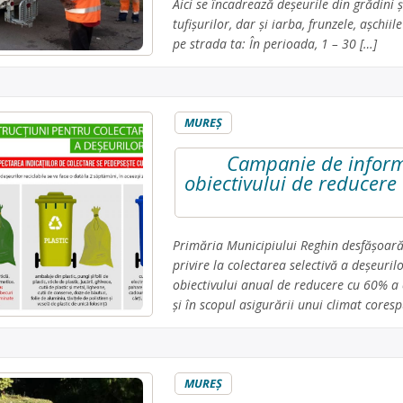
Aici se încadrează deșeurile din grădini ș
tufișurilor, dar și iarba, frunzele, așc
pe strada ta: În perioada, 1 – 30 […]
MUREŞ
Campanie de informa
obiectivului de reducere 
Primăria Municipiului Reghin desfășoară
privire la colectarea selectivă a deşeuril
obiectivului anual de reducere cu 60% a 
şi în scopul asigurării unui climat coresp
MUREŞ