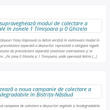
 supraveghează modul de colectare a
le în zonele 1 Timișoara și 0 Ghizela
 Deșeuri Timiș împreună cu Retim verifică în continuare modul în
 precolectare separată a deșeurilor reprezintă o obligație legală
esului de precolectare separată constituie contravenție și se
are. „Pe zona 0 Ghizela și 1 Timișoara, unde operează Retim […]
zează o noua campanie de colectare a
odegradabile în Bistrița-Năsăud
ă campanie de colectare a deșeurilor vegetale și biodegradabile.