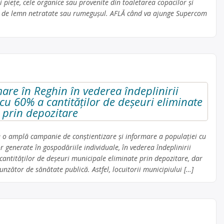
i piețe, cele organice sau provenite din toaletarea copacilor și
hiile de lemn netratate sau rumegușul. AFLĂ când va ajunge Supercom
re în Reghin în vederea îndeplinirii
cu 60% a cantităţilor de deşeuri eliminate
prin depozitare
 o amplă campanie de conştientizare şi informare a populaţiei cu
or generate în gospodăriile individuale, în vederea îndeplinirii
cantităţilor de deşeuri municipale eliminate prin depozitare, dar
unzător de sănătate publică. Astfel, locuitorii municipiului […]