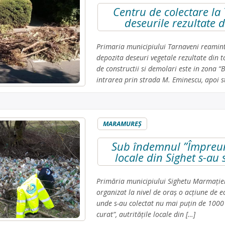
Centru de colectare la 
deseurile rezultate d
Primaria municipiului Tarnaveni reamintes
depozita deseuri vegetale rezultate din to
de constructii si demolari este in zona “
intrarea prin strada M. Eminescu, apoi st
MARAMUREŞ
Sub îndemnul ”Împreună
locale din Sighet s-au 
Primăria municipiului Sighetu Marmației,
organizat la nivel de oraș o acțiune de ec
unde s-au colectat nu mai puțin de 1000
curat”, autritățile locale din […]