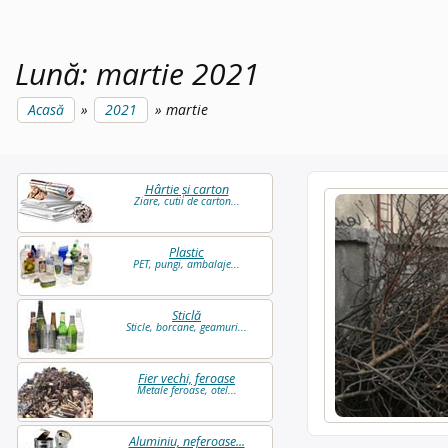
Lună:
martie 2021
Acasă
2021
martie
Hârtie și carton
Ziare, cutii de carton...
Plastic
PET, pungi, ambalaje...
Sticlă
Sticle, borcane, geamuri...
Fier vechi, feroase
Metale feroase, otel...
Aluminiu, neferoase...