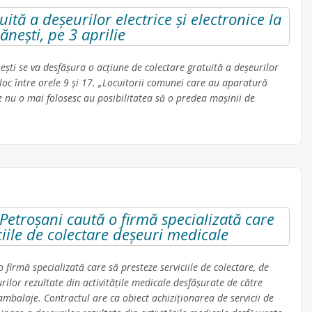
ită a deșeurilor electrice și electronice la
ănești, pe 3 aprilie
ști se va desfășura o acțiune de colectare gratuită a deșeurilor
 loc între orele 9 și 17. „Locuitorii comunei care au aparatură
re nu o mai folosesc au posibilitatea să o predea mașinii de
Petroșani caută o firmă specializată care
ciile de colectare deșeuri medicale
 firmă specializată care să presteze serviciile de colectare, de
rilor rezultate din activităţile medicale desfăşurate de către
 ambalaje. Contractul are ca obiect achiziționarea de servicii de