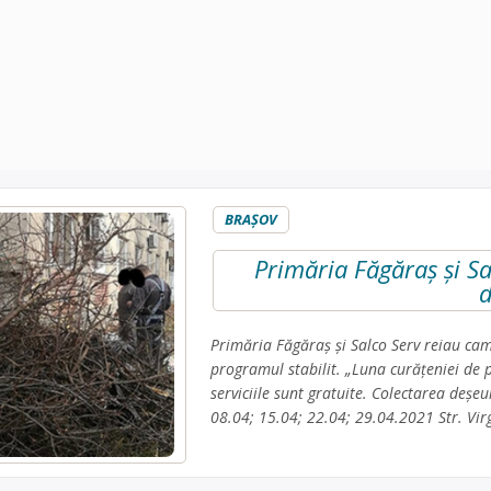
BRAŞOV
Primăria Făgăraş şi S
d
Primăria Făgăraş şi Salco Serv reiau cam
programul stabilit. „Luna curăţeniei de 
serviciile sunt gratuite. Colectarea deșe
08.04; 15.04; 22.04; 29.04.2021 Str. Virg