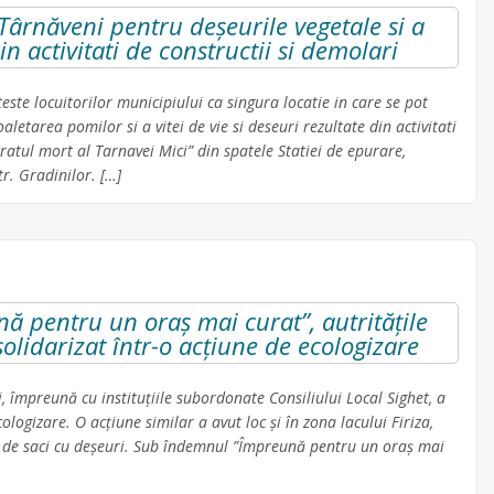
Târnăveni pentru deșeurile vegetale si a
in activitati de constructii si demolari
te locuitorilor municipiului ca singura locatie in care se pot
aletarea pomilor si a vitei de vie si deseuri rezultate din activitati
Bratul mort al Tarnavei Mici” din spatele Statiei de epurare,
r. Gradinilor. […]
 pentru un oraș mai curat”, autritățile
solidarizat într-o acțiune de ecologizare
 împreună cu instituțiile subordonate Consiliului Local Sighet, a
ologizare. O acțiune similar a avut loc și în zona lacului Firiza,
 de saci cu deșeuri. Sub îndemnul ”Împreună pentru un oraș mai