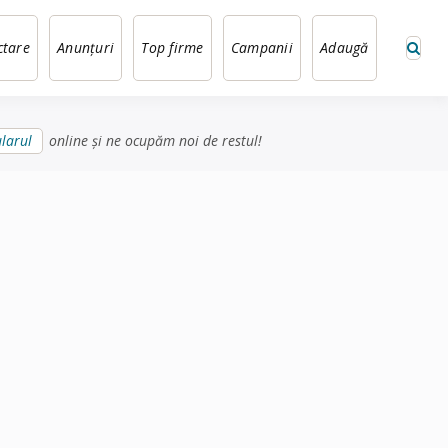
ctare
Anunțuri
Top firme
Campanii
Adaugă
larul
online și ne ocupăm noi de restul!