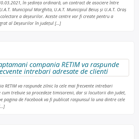
30.03.2021, în ședința ordinară, un contract de asociere între
 U.A.T. Municipiul Marghita, U.A.T. Municipiul Beiuș și U.A.T. Oraș
 colectare a deșeurilor. Aceste centre vor fi create pentru a
at al Deșeurilor în județul […]
saptamani compania RETIM va raspunde
recvente intrebari adresate de clienti
RETIM va raspunde zilnic la cele mai frecvente intrebari
e cum trebuie sa procedeze timisorenii, dar si locuitorii din judet,
 pe pagina de Facebook va fi publicat raspunsul la una dintre cele
[…]