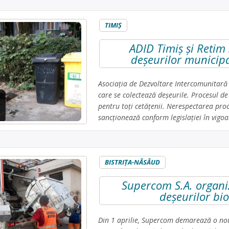
TIMIŞ
ADID Timiș și Retim
deșeurilor municipa
Asociația de Dezvoltare Intercomunitară
care se colectează deșeurile. Procesul de
pentru toți cetățenii. Nerespectarea proc
sancționează conform legislației în vigo
BISTRIŢA-NĂSĂUD
Supercom S.A. organi
deșeurilor bi
Din 1 aprilie, Supercom demarează o nou