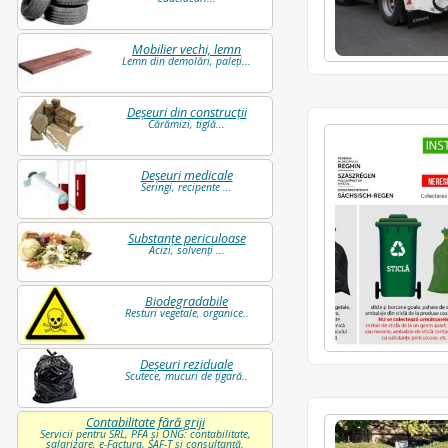
Mobilier vechi, lemn
Lemn din demolări, paleți...
Deșeuri din construcții
Cărămizi, tiglă...
Deșeuri medicale
Seringi, recipente ...
Substanțe periculoase
Acizi, solvenți ...
Biodegradabile
Resturi vegetale, organice..
Deșeuri reziduale
Scutece, mucuri de țigară..
Contabilitate fără griji
Servicii pentru SRL, PFA și ONG: contabilitate,
salarizare, e-Factura, SAF-T și consultanță.