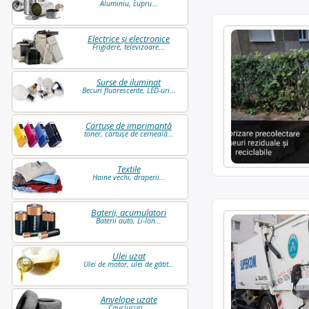
Aluminiu, cupru...
Electrice și electronice
Frigidere, televizoare...
Surse de iluminat
Becuri fluorescente, LED-uri...
Cartușe de imprimantă
toner, cartușe de cerneală...
Textile
Haine vechi, draperii...
Baterii, acumulatori
Baterii auto, Li-Ion...
Ulei uzat
Ulei de motor, ulei de gătit...
Anvelope uzate
Cauciucuri...