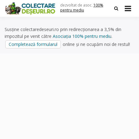
Skip
dezvoltat de asoc.
100%
to
pentru mediu
content
Susține colectaredeseuri.ro prin redirecționarea a 3,5% din
impozitul pe venit către
Asociația 100% pentru mediu
.
Completează formularul
online și ne ocupăm noi de restul!