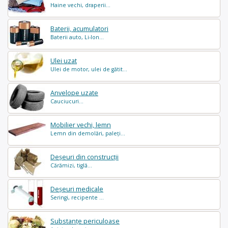
Haine vechi, draperii...
Baterii, acumulatori
Baterii auto, Li-Ion...
Ulei uzat
Ulei de motor, ulei de gătit...
Anvelope uzate
Cauciucuri...
Mobilier vechi, lemn
Lemn din demolări, paleți...
Deșeuri din construcții
Cărămizi, tiglă...
Deșeuri medicale
Seringi, recipente ...
Substanțe periculoase