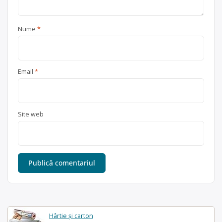
Nume
*
Email
*
Site web
Hârtie și carton