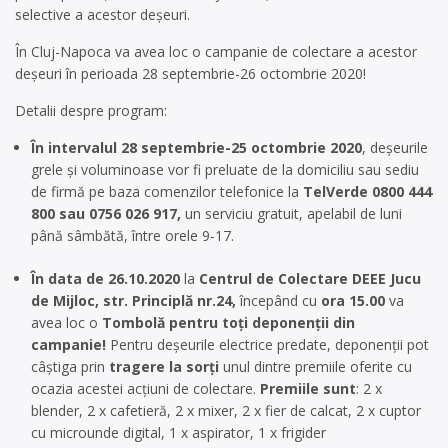
selective a acestor deșeuri.
În Cluj-Napoca va avea loc o campanie de colectare a acestor
deșeuri în perioada 28 septembrie-26 octombrie 2020!
Detalii despre program:
În intervalul 28 septembrie-25 octombrie 2020
, deșeurile
grele și voluminoase vor fi preluate de la domiciliu sau sediu
de firmă pe baza comenzilor telefonice la
TelVerde 0800 444
800 sau 0756 026 917,
un serviciu gratuit, apelabil de luni
până sâmbătă, între orele 9-17.
În data de 26.10.2020
la
Centrul de Colectare DEEE Jucu
de Mijloc, str. Principlă nr.24,
începând cu
ora 15.00
va
avea loc o
Tombolă pentru toți deponenții din
campanie!
Pentru deșeurile electrice predate, deponenții pot
câștiga prin
tragere la sorți
unul dintre premiile oferite cu
ocazia acestei acțiuni de colectare.
Premiile sunt
: 2 x
blender, 2 x cafetieră, 2 x mixer, 2 x fier de calcat, 2 x cuptor
cu microunde digital, 1 x aspirator, 1 x frigider