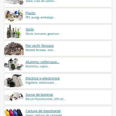
Ziare, cutii de carton...
Plastic
PET, pungi, ambalaje...
Sticlă
Sticle, borcane, geamuri...
Fier vechi, feroase
Metale feroase, otel...
Aluminiu, neferoase...
Aluminiu, cupru...
Electrice și electronice
Frigidere, televizoare...
Surse de iluminat
Becuri fluorescente, LED-uri...
Cartușe de imprimantă
toner, cartușe de cerneală...