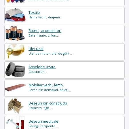
Textile
Haine vechi, draperii...
Baterii, acumulatori
Baterii auto, Li-Ion...
Ulei uzat
Ulei de motor, ulei de gătit...
Anvelope uzate
Cauciucuri...
Mobilier vechi, lemn
Lemn din demolări, paleți...
Deșeuri din construcții
Cărămizi, tiglă...
Deșeuri medicale
Seringi, recipente ...