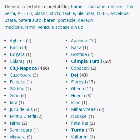
Deseuri colectate in Județul Cluj:
hârtie – cartoane
,
metale – fier
vechi
,
PET-uri
,
plastic
,
sticlă
,
textile
,
ulei uzat
,
DEEE
,
anvelope
uzate
,
baterii auto
,
baterii portabile
,
deșeuri
medicale
,
lemn
,
vehicule scoase din uz
Aghires
(5)
Apahida
(10)
Baciu
(4)
Baita
(1)
Bogata
(1)
Bontida
(2)
Călărași
(1)
Câmpia Turzii
(27)
Cluj-Napoca
(166)
Copăceni
(2)
Cuzdrioara
(3)
Dej
(43)
Feleacu
(1)
Florești
(15)
Gârbău
(1)
Gherla
(12)
Gilău
(6)
Huedin
(3)
Iara
(1)
Iclod
(1)
Jucu de Sus
(1)
Mihai Viteazu
(3)
Mintiu Gherlii
(2)
Nădășel
(1)
Nima
(2)
Pata Rat
(2)
Sannicoara
(1)
Turda
(17)
Viișoara
(9)
Vultureni
(1)