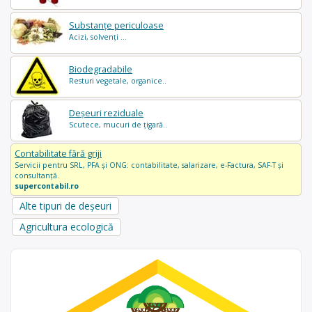
Substanțe periculoase
Acizi, solvenți ...
Biodegradabile
Resturi vegetale, organice..
Deșeuri reziduale
Scutece, mucuri de țigară..
Contabilitate fără griji
Servicii pentru SRL, PFA și ONG: contabilitate, salarizare, e-Factura, SAF-T și
consultanță.
supercontabil.ro
Alte tipuri de deșeuri
Agricultura ecologică