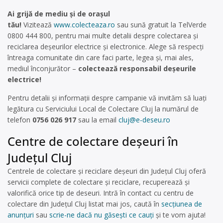
Ai grijă de mediu și de orașul
tău!
Vizitează
www.colecteaza.ro
sau sună gratuit la TelVerde
0800 444 800, pentru mai multe detalii despre colectarea și
reciclarea deșeurilor electrice și electronice. Alege să respecți
întreaga comunitate din care faci parte, legea și, mai ales,
mediul înconjurător –
colectează responsabil deșeurile
electrice!
Pentru detalii și informații despre campanie vă invităm să luați
legătura cu Serviciului Local de Colectare Cluj la numărul de
telefon
0756 026 917
sau la email
cluj@e-deseu.ro
Centre de colectare deşeuri în
Județul Cluj
Centrele de colectare și reciclare deșeuri din Județul Cluj oferă
servicii complete de colectare și reciclare, recuperează și
valorifică orice tip de deseuri. Intră în contact cu centru de
colectare din Județul Cluj listat mai jos, caută în
secțiunea de
anunțuri
sau
scrie-ne dacă nu găsești ce cauți
și te vom ajuta!